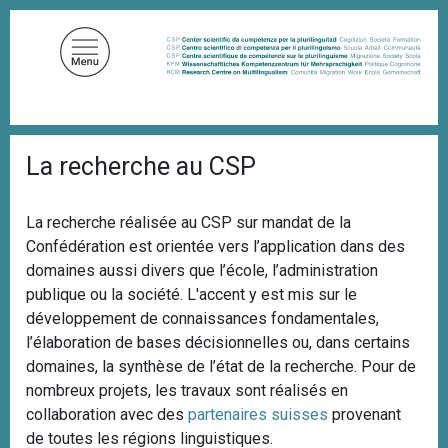
A
l
l
e
r
a
F
u
La recherche au CSP
i
c
l
d
o
'
La recherche réalisée au CSP sur mandat de la
n
A
Confédération est orientée vers l’application dans des
t
r
i
domaines aussi divers que l’école, l’administration
e
a
publique ou la société. L'accent y est mis sur le
n
n
développement de connaissances fondamentales,
u
e
l’élaboration de bases décisionnelles ou, dans certains
p
domaines, la synthèse de l’état de la recherche. Pour de
r
nombreux projets, les travaux sont réalisés en
i
collaboration avec des
partenaires suisses
provenant
n
de toutes les régions linguistiques.
c