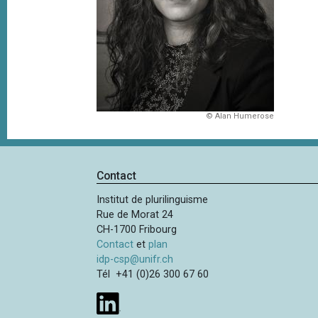
e
i
p
a
l
© Alan Humerose
Contact
Institut de plurilinguisme
Rue de Morat 24
CH-1700 Fribourg
Contact
et
plan
idp-csp@unifr.ch
Tél +41 (0)26 300 67 60