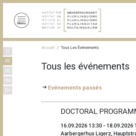
A
l
l
e
r
a
F
u
Accueil
Tous Les Événements
IT
i
c
FR
o
l
Tous les événements
n
DE
d
t
RM
'
e
Evénements passés
EN
n
A
u
r
p
DOCTORAL PROGRAM
i
r
a
i
16.09.2026 13:30 - 18.09.2026 
n
n
Aarbergerhus Ligerz, Hauptstr
c