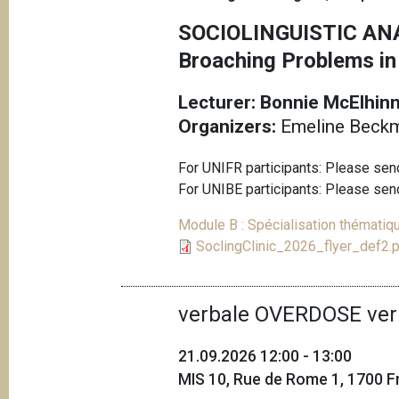
e
i
SOCIOLINGUISTIC ANA
p
Broaching Problems in
a
l
Lecturer: Bonnie McElhin
Organizers:
Emeline Beckma
For UNIFR participants: Please se
For UNIBE participants: Please sen
Module B : Spécialisation thématiqu
SoclingClinic_2026_flyer_def2.
verbale OVERDOSE ver
21.09.2026 12:00 - 13:00
MIS 10, Rue de Rome 1, 1700 Fr