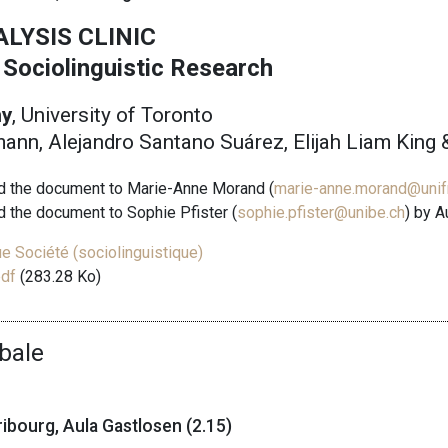
LYSIS CLINIC
 Sociolinguistic Research
ny
, University of Toronto
nn, Alejandro Santano Suárez, Elijah Liam King &
nd the document to Marie-Anne Morand (
marie-anne.morand@unifr
d the document to Sophie Pfister (
sophie.pfister@unibe.ch
) by A
e Société (sociolinguistique)
pdf
(283.28 Ko)
bale
ibourg, Aula Gastlosen (2.15)