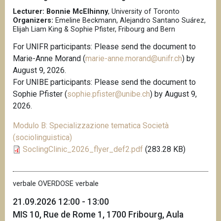
n
Lecturer: Bonnie McElhinny
, University of Toronto
Organizers:
Emeline Beckmann, Alejandro Santano Suárez,
c
Elijah Liam King & Sophie Pfister, Fribourg and Bern
i
p
For UNIFR participants: Please send the document to
a
Marie-Anne Morand (
marie-anne.morand@unifr.ch
) by
l
August 9, 2026.
e
For UNIBE participants: Please send the document to
Sophie Pfister (
sophie.pfister@unibe.ch
) by August 9,
2026.
Modulo B: Specializzazione tematica Società
(sociolinguistica)
SoclingClinic_2026_flyer_def2.pdf
(283.28 KB)
verbale OVERDOSE verbale
21.09.2026 12:00 - 13:00
MIS 10, Rue de Rome 1, 1700 Fribourg, Aula