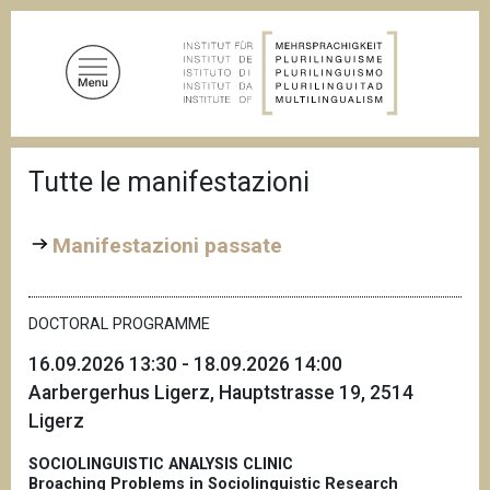
S
a
l
t
a
a
B
l
Tutte le manifestazioni
r
c
i
c
o
i
Manifestazioni passate
n
o
t
l
e
e
d
DOCTORAL PROGRAMME
n
i
u
p
16.09.2026 13:30 - 18.09.2026 14:00
a
t
Aarbergerhus Ligerz, Hauptstrasse 19, 2514
n
o
e
Ligerz
p
r
SOCIOLINGUISTIC ANALYSIS CLINIC
i
Broaching Problems in Sociolinguistic Research