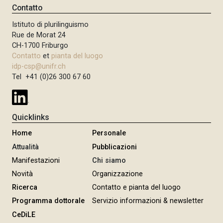
Contatto
Istituto di plurilinguismo
Rue de Morat 24
CH-1700 Friburgo
Contatto
et
pianta del luogo
idp-csp@unifr.ch
Tel +41 (0)26 300 67 60
Quicklinks
Home
Personale
Attualità
Pubblicazioni
Manifestazioni
Chi siamo
Novità
Organizzazione
Ricerca
Contatto e pianta del luogo
Programma dottorale
Servizio informazioni & newsletter
CeDiLE