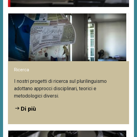
Servizi digitali del Centro di competenza
Ta
lin
Accesso al portale web del plurilinguismo:
Tu
Di più
de
Ricerca
I nostri progetti di ricerca sul plurilinguismo
adottano approcci disciplinari, teorici e
metodologici diversi.
Di più