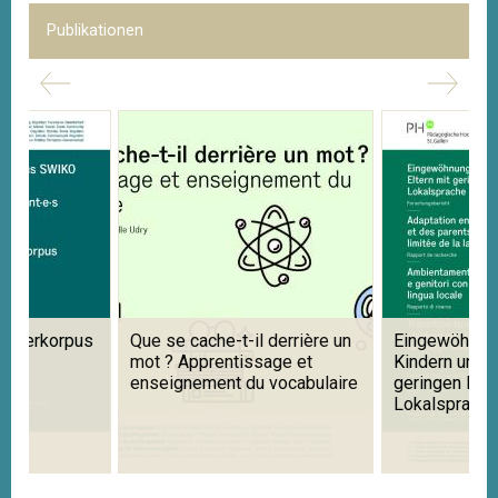
Publikationen
e se cache-t-il derrière un
Eingewöhnung in Kitas mit
t ? Apprentissage et
Kindern und Eltern mit
seignement du vocabulaire
geringen Kenntnissen der
Lokalsprache