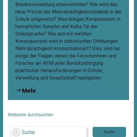
Bundesverwaltung untervertreten? Wie wird das
neue Prinzip der Mehrsprachigkeitsdidaktik in der
Schule umgesetzt? Was bringen Kompetenzen in
heimatlicher Sprache und Kultur für die
Schulsprache? Wie und mit welchen
Konsequenzen wird in statistischen Erhebungen
Mehrsprachigkeit konzeptualisiert? Dies sind nur
einige der Fragen, denen die Forscherinnen und
Forscher am KFM unter Berücksichtigung
praktischer Herausforderungen in Schule,
Verwaltung und Gesellschaft nachgehen.
Mehr
Webseite durchsuchen