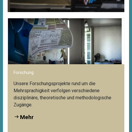
Digitale Angebote des Kompetenzzentrums
Ha
Nu
ews
Zugriff auf das Webportal Mehrsprachigkeit:
Do
Mehr
Forschung
Unsere Forschungsprojekte rund um die
Mehrsprachigkeit verfolgen verschiedene
disziplinäre, theoretische und methodologische
Zugänge.
Mehr