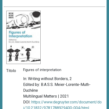
Figures of interpretation
Titolo
In: Writing without Borders, 2
Edited by: B.A.S.S. Meier-Lorente-Muth-
Duchêne
Multilingual Matters | 2021
DOI:
https://www.degruyter.com/document/do
i/10.21832/9781788929400-004/html