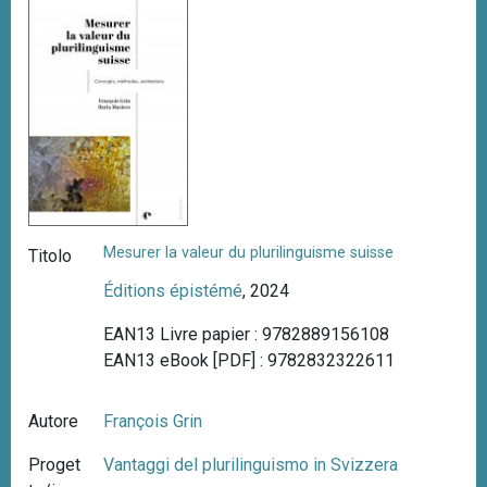
n
c
i
p
a
l
e
Mesurer la valeur du plurilinguisme suisse
Titolo
Éditions épistémé
, 2024
EAN13 Livre papier : 9782889156108
EAN13 eBook [PDF] : 9782832322611
Autore
François Grin
Proget
Vantaggi del plurilinguismo in Svizzera