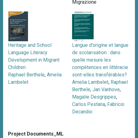
Migrazione
n
c
i
p
a
l
Heritage and School
Langue d'origine et langue
e
Language Literacy
de scolarisation : dans
Development in Migrant
quelle mesure les
Children
compétences en littéracie
Raphael Berthele
,
Amelia
sont-elles transférables?
Lambelet
Amelia Lambelet
,
Raphael
Berthele
,
Jan Vanhove
,
Magalie Desgrippes
,
Carlos Pestana
,
Fabricio
Decandio
Project Documents_ML