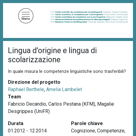
S
a
l
t
a
a
B
l
Lingua d'origine e lingua di
r
c
i
scolarizzazione
c
o
i
n
o
In quale misura le competenze linguistiche sono trasferibili?
t
l
e
Direzione del progetto
e
d
Raphael Berthele
,
Amelia Lambelet
n
i
Team
u
p
a
Fabricio Decandio, Carlos Pestana (KFM), Magalie
t
n
Desgrippes (UniFR)
o
e
p
Durata
Parole chiave
r
01.2012 - 12.2014
Cognizione
,
Competenze
,
i