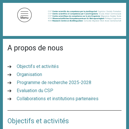
A
l
l
e
r
a
F
u
A propos de nous
i
c
l
d
o
'
n
Objectifs et activités
A
t
r
Organisation
i
e
Programme de recherche 2025-2028
a
n
n
Evaluation du CSP
u
e
Collaborations et institutions partenaires
p
r
i
Objectifs et activités
n
c