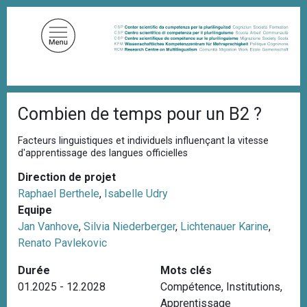
A
l
l
e
r
a
F
u
Combien de temps pour un B2 ?
i
c
l
d
o
Facteurs linguistiques et individuels influençant la vitesse
'
d'apprentissage des langues officielles
n
A
t
r
Direction de projet
i
e
Raphael Berthele
,
Isabelle Udry
a
n
n
Equipe
u
e
Jan Vanhove
,
Silvia Niederberger
,
Lichtenauer Karine
,
p
Renato Pavlekovic
r
Durée
Mots clés
i
01.2025 - 12.2028
Compétence
,
Institutions
,
n
Apprentissage
c