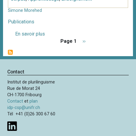
Simone Morehed
Publications
En savoir plus
s
P
u
Page 1
P
››
a
r
a
g
S
g
i
i
e
n
m
s
Contact
a
o
u
t
Institut de plurilinguisme
n
i
i
Rue de Morat 24
e
v
o
CH-1700 Fribourg
M
a
n
Contact
et
plan
o
n
idp-csp@unifr.ch
r
t
Tél +41 (0)26 300 67 60
e
e
h
e