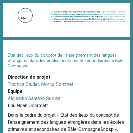
A
l
l
e
r
a
F
u
i
c
l
État des lieux du concept de l’enseignement des langues
d
o
étrangères dans les écoles primaires et secondaires de Bâle-
'
Campagne
n
A
t
r
Direction de projet
i
e
Thomas Studer
,
Moritz Sommet
a
n
n
Equipe
u
e
Alejandro Santano Suárez
p
Lou Noah Odermatt
r
Dans le cadre du projet « État des lieux du concept de
i
l’enseignement des langues étrangères dans les écoles
n
primaires et secondaires de Bâle-Campagne&nbsp;»,
c