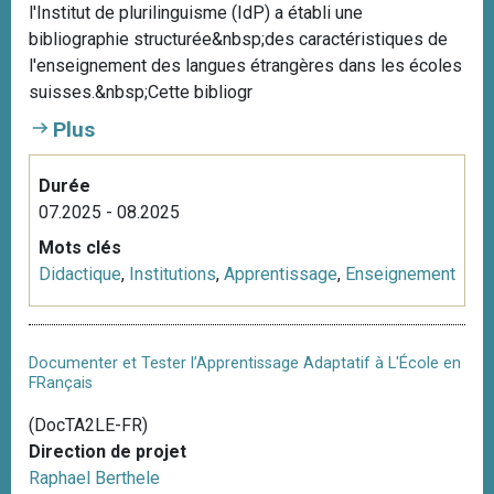
l'Institut de plurilinguisme (IdP) a établi une
i
bibliographie structurée&nbsp;des caractéristiques de
p
l'enseignement des langues étrangères dans les écoles
a
suisses.&nbsp;Cette bibliogr
l
Plus
Durée
07.2025 - 08.2025
Mots clés
Didactique
,
Institutions
,
Apprentissage
,
Enseignement
Documenter et Tester l’Apprentissage Adaptatif à L'École en
FRançais
(DocTA2LE-FR)
Direction de projet
Raphael Berthele