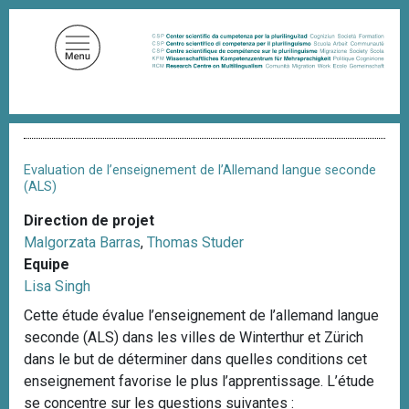
A
l
l
e
r
a
F
u
i
c
l
Evaluation de l’enseignement de l’Allemand langue seconde
d
o
(ALS)
'
n
A
Direction de projet
t
r
Malgorzata Barras
,
Thomas Studer
i
e
a
Equipe
n
n
Lisa Singh
u
e
Cette étude évalue l’enseignement de l’allemand langue
p
seconde (ALS) dans les villes de Winterthur et Zürich
r
dans le but de déterminer dans quelles conditions cet
i
enseignement favorise le plus l’apprentissage. L’étude
n
se concentre sur les questions suivantes :
c