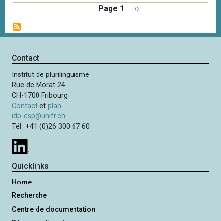
P
Page 1
P
››
a
a
g
g
i
e
n
s
Contact
a
u
t
Institut de plurilinguisme
i
i
Rue de Morat 24
v
o
CH-1700 Fribourg
a
n
Contact
et
plan
n
idp-csp@unifr.ch
t
Tél +41 (0)26 300 67 60
e
Quicklinks
Home
Recherche
Centre de documentation