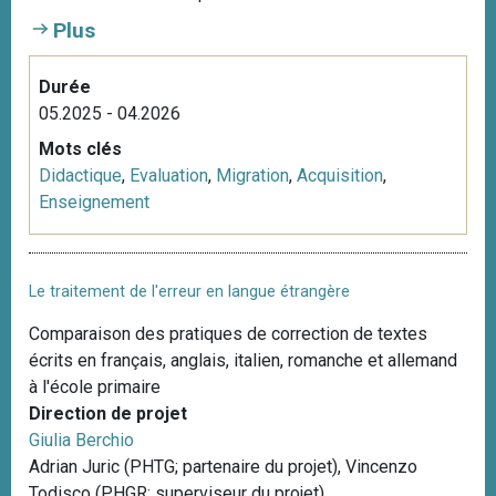
i
Plus
p
a
Durée
l
05.2025 - 04.2026
Mots clés
Didactique
,
Evaluation
,
Migration
,
Acquisition
,
Enseignement
Le traitement de l'erreur en langue étrangère
Comparaison des pratiques de correction de textes
écrits en français, anglais, italien, romanche et allemand
à l'école primaire
Direction de projet
Giulia Berchio
Adrian Juric (PHTG; partenaire du projet), Vincenzo
Todisco (PHGR; superviseur du projet)