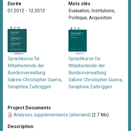
Durée
Mots clés
i
01.2012 - 12.2013
Evaluation
,
Institutions
,
p
Politique
,
Acquisition
a
l
Sprachkurse für
Sprachkurse für
Mitarbeitende der
Mitarbeitende der
Bundesverwaltung
Bundesverwaltung
Sabine Christopher Guerra
,
Sabine Christopher Guerra
,
Seraphina Zurbriggen
Seraphina Zurbriggen
Project Documents
Analyses supplémentaires (allemand)
(2.7 Mo)
Description