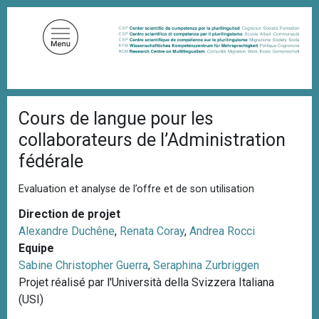
A
l
l
e
r
a
F
u
Cours de langue pour les
i
c
l
collaborateurs de l’Administration
d
o
'
fédérale
n
A
t
r
Evaluation et analyse de l’offre et de son utilisation
i
e
a
n
Direction de projet
n
u
e
Alexandre Duchêne
,
Renata Coray
,
Andrea Rocci
p
Equipe
r
Sabine Christopher Guerra
,
Seraphina Zurbriggen
i
Projet réalisé par l'Università della Svizzera Italiana
n
(USI)
c