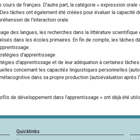
 cours de français. D’autre part, la catégorie « expression ora
 Des tâches ont également été créées pour évaluer la capacité d
préhension de l’interaction orale.
ge des langues, les recherches dans la littérature scientifique 
alisés dans les écoles primaires. En fin de compte, les tâches 
apprentissage :
 stratégies d’apprentissage
atégies d’apprentissage et de leur adéquation à certaines tâche
uelles concernant les capacités linguistiques personnelles (aut
on métacognitive dans sa propre production (autoévaluation après
ofils de développement dans l’apprentissage » ont déjà été util
Quicklinks