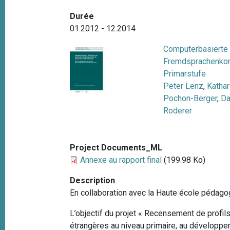
e
i
Durée
p
01.2012 - 12.2014
a
l
Computerbasierte
Fremdsprachenkom
Primarstufe
Peter Lenz
,
Kathar
Pochon-Berger
,
Da
Roderer
Project Documents_ML
Annexe au rapport final
(199.98 Ko)
Description
En collaboration avec la Haute école pédagog
L’objectif du projet « Recensement de profi
étrangères au niveau primaire, au développem