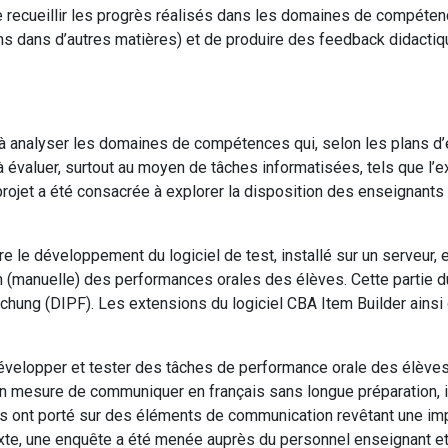
e recueillir les progrès réalisés dans les domaines de compéte
ns dans d’autres matières) et de produire des feedback didactiq
 à analyser les domaines de compétences qui, selon les plans d’é
à évaluer, surtout au moyen de tâches informatisées, tels que l’e
rojet a été consacrée à explorer la disposition des enseignants à
re le développement du logiciel de test, installé sur un serveur, 
ion (manuelle) des performances orales des élèves. Cette partie 
rschung (DIPF). Les extensions du logiciel CBA Item Builder ain
développer et tester des tâches de performance orale des élèves 
en mesure de communiquer en français sans longue préparation, il
tests ont porté sur des éléments de communication revêtant une i
exte, une enquête a été menée auprès du personnel enseignant e