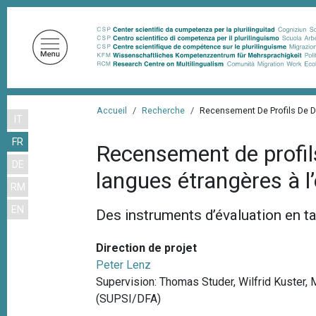
A
l
l
e
r
a
F
u
Accueil
Recherche
Recensement De Profils De 
IT
i
c
FR
o
l
Recensement de profil
n
DE
d
langues étrangères à l
t
RM
'
e
EN
n
A
Des instruments d’évaluation en t
u
r
p
Direction de projet
i
r
Peter Lenz
a
i
Supervision: Thomas Studer, Wilfrid Kuster, 
n
(SUPSI/DFA)
n
c