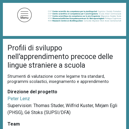
S
a
l
t
a
a
B
l
Profili di sviluppo
r
c
i
nell’apprendimento precoce delle
c
o
i
lingue straniere a scuola
n
o
t
l
Strumenti di valutazione come legame tra standard,
e
e
programmi scolastici, insegnamento e apprendimento
d
n
i
Direzione del progetto
u
p
a
Peter Lenz
t
n
Supervision: Thomas Studer, Wilfrid Kuster, Mirjam Egli
o
e
(PHSG), Gé Stoks (SUPSI/DFA)
p
r
Team
i