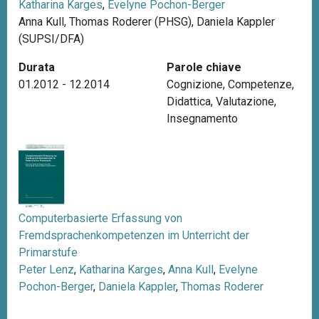
Katharina Karges
,
Evelyne Pochon-Berger
n
Anna Kull, Thomas Roderer (PHSG), Daniela Kappler
c
(SUPSI/DFA)
i
p
Durata
Parole chiave
a
01.2012 - 12.2014
Cognizione
,
Competenze
,
l
Didattica
,
Valutazione
,
e
Insegnamento
Computerbasierte Erfassung von
Fremdsprachenkompetenzen im Unterricht der
Primarstufe
Peter Lenz
,
Katharina Karges
,
Anna Kull
,
Evelyne
Pochon-Berger
,
Daniela Kappler
,
Thomas Roderer