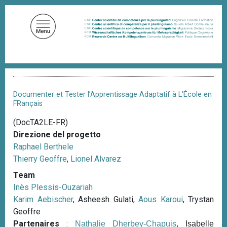
S
a
l
t
a
a
B
l
r
c
i
Documenter et Tester l’Apprentissage Adaptatif à L'École en
c
o
FRançais
i
n
o
(DocTA2LE-FR)
t
l
Direzione del progetto
e
e
d
Raphael Berthele
n
i
Thierry Geoffre
,
Lionel Alvarez
u
p
a
Team
t
n
Inès Plessis-Ouzariah
o
e
Karim Aebischer
, Asheesh Gulati,
Aous Karoui
, Trystan
p
Geoffre
r
Partenaires
:
Nathalie Dherbey-Chapuis
, Isabelle
i