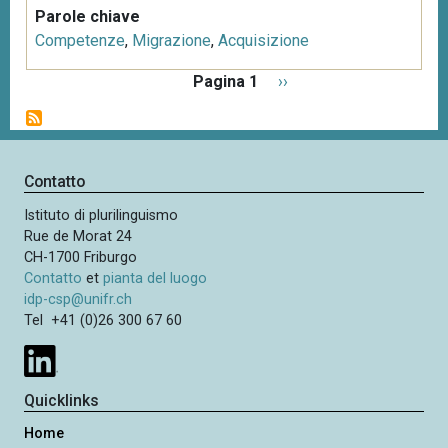
Parole chiave
Competenze
,
Migrazione
,
Acquisizione
P
Pagina 1
P
››
a
a
g
g
i
i
n
n
Contatto
a
a
z
Istituto di plurilinguismo
s
i
Rue de Morat 24
u
o
CH-1700 Friburgo
c
n
Contatto
et
pianta del luogo
c
e
idp-csp@unifr.ch
e
Tel +41 (0)26 300 67 60
s
s
i
Quicklinks
v
Home
a