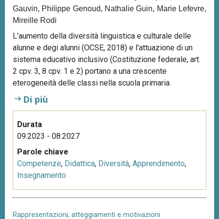
Gauvin, Philippe Genoud, Nathalie Guin, Marie Lefevre,
n
Mireille Rodi
c
i
L’aumento della diversità linguistica e culturale delle
p
alunne e degi alunni (OCSE, 2018) e l'attuazione di un
a
sistema educativo inclusivo (Costituzione federale, art.
l
2 cpv. 3, 8 cpv. 1 e 2) portano a una crescente
e
eterogeneità delle classi nella scuola primaria.
Di più
Durata
09.2023 - 08.2027
Parole chiave
Competenze
,
Didattica
,
Diversità
,
Apprendimento
,
Insegnamento
Rappresentazioni, atteggiamenti e motivazioni