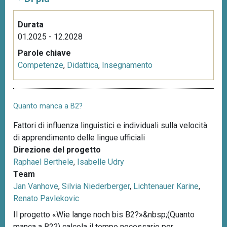
Durata
01.2025 - 12.2028
Parole chiave
Competenze
,
Didattica
,
Insegnamento
Quanto manca a B2?
Fattori di influenza linguistici e individuali sulla velocità
di apprendimento delle lingue ufficiali
Direzione del progetto
Raphael Berthele
,
Isabelle Udry
Team
Jan Vanhove
,
Silvia Niederberger
,
Lichtenauer Karine
,
Renato Pavlekovic
Il progetto «Wie lange noch bis B2?»&nbsp;(Quanto
manca a B2?) calcola il tempo necessario per