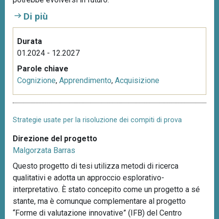
n
Di più
c
i
Durata
p
01.2024 - 12.2027
a
l
Parole chiave
e
Cognizione
,
Apprendimento
,
Acquisizione
Strategie usate per la risoluzione dei compiti di prova
Direzione del progetto
Malgorzata Barras
Questo progetto di tesi utilizza metodi di ricerca
qualitativi e adotta un approccio esplorativo-
interpretativo. È stato concepito come un progetto a sé
stante, ma è comunque complementare al progetto
“Forme di valutazione innovative” (IFB) del Centro