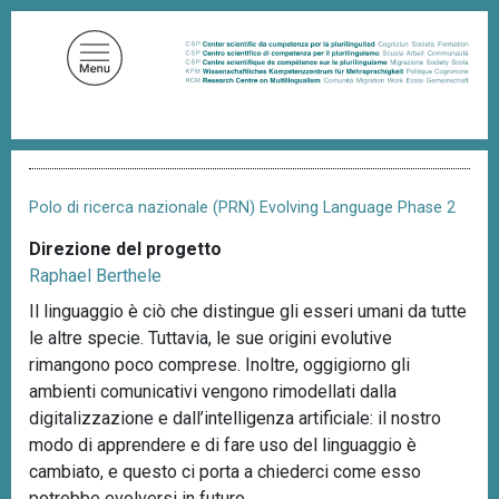
S
a
l
t
a
a
B
l
r
c
i
Polo di ricerca nazionale (PRN) Evolving Language Phase 2
c
o
i
Direzione del progetto
n
o
Raphael Berthele
t
l
e
e
Il linguaggio è ciò che distingue gli esseri umani da tutte
d
n
le altre specie. Tuttavia, le sue origini evolutive
i
u
p
rimangono poco comprese. Inoltre, oggigiorno gli
a
t
ambienti comunicativi vengono rimodellati dalla
n
o
digitalizzazione e dall’intelligenza artificiale: il nostro
e
p
modo di apprendere e di fare uso del linguaggio è
r
cambiato, e questo ci porta a chiederci come esso
i
potrebbe evolversi in futuro.