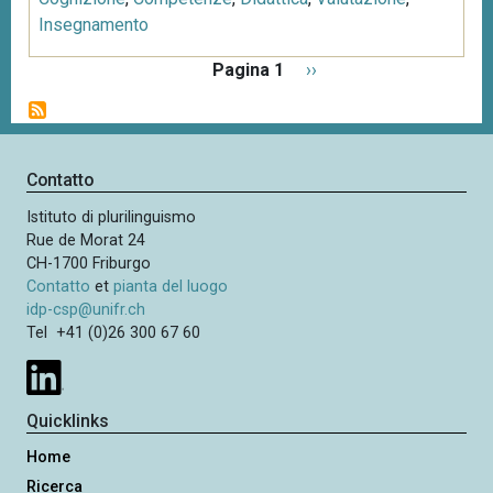
Insegnamento
P
Pagina 1
P
››
a
a
g
g
i
i
n
n
Contatto
a
a
z
Istituto di plurilinguismo
s
i
Rue de Morat 24
u
o
CH-1700 Friburgo
c
n
Contatto
et
pianta del luogo
c
e
idp-csp@unifr.ch
e
Tel +41 (0)26 300 67 60
s
s
i
Quicklinks
v
Home
a
Ricerca