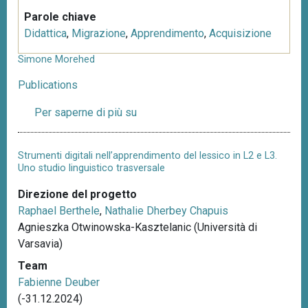
Parole chiave
Didattica
,
Migrazione
,
Apprendimento
,
Acquisizione
Simone Morehed
Publications
Per saperne di più su
S
i
m
Strumenti digitali nell’apprendimento del lessico in L2 e L3.
o
Uno studio linguistico trasversale
n
Direzione del progetto
e
Raphael Berthele
,
Nathalie Dherbey Chapuis
M
Agnieszka Otwinowska-Kasztelanic (Università di
o
Varsavia)
r
e
Team
h
Fabienne Deuber
e
(-31.12.2024)