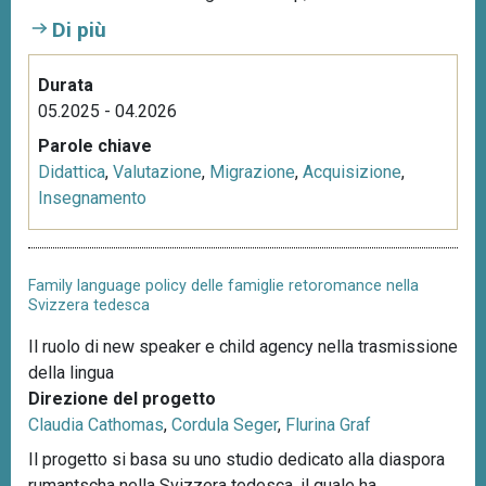
n
Di più
c
i
Durata
p
05.2025 - 04.2026
a
Parole chiave
l
Didattica
,
Valutazione
,
Migrazione
,
Acquisizione
,
e
Insegnamento
Family language policy delle famiglie retoromance nella
Svizzera tedesca
Il ruolo di new speaker e child agency nella trasmissione
della lingua
Direzione del progetto
Claudia Cathomas
,
Cordula Seger
,
Flurina Graf
Il progetto si basa su uno studio dedicato alla diaspora
rumantscha nella Svizzera tedesca, il quale ha