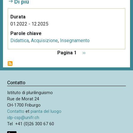
Di più
Durata
01.2022 - 12.2025
Parole chiave
Didattica
,
Acquisizione
,
Insegnamento
P
Pagina 1
P
››
a
a
g
g
i
i
n
n
Contatto
a
a
z
Istituto di plurilinguismo
s
i
Rue de Morat 24
u
o
CH-1700 Friburgo
c
n
Contatto
et
pianta del luogo
c
e
idp-csp@unifr.ch
e
Tel +41 (0)26 300 67 60
s