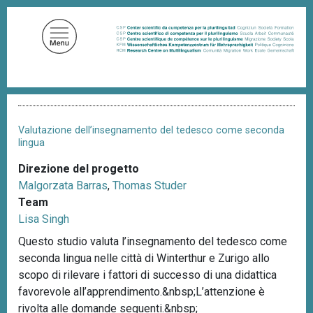
S
a
l
t
a
a
B
l
r
c
i
Valutazione dell’insegnamento del tedesco come seconda
c
o
lingua
i
n
o
Direzione del progetto
t
l
Malgorzata Barras
,
Thomas Studer
e
e
d
Team
n
i
Lisa Singh
u
p
a
Questo studio valuta l’insegnamento del tedesco come
t
n
seconda lingua nelle città di Winterthur e Zurigo allo
o
e
scopo di rilevare i fattori di successo di una didattica
p
favorevole all’apprendimento.&nbsp;L’attenzione è
r
rivolta alle domande seguenti.&nbsp;
i