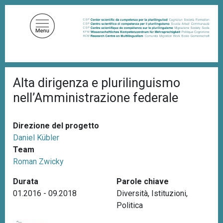
S
a
l
t
a
a
B
l
Alta dirigenza e plurilinguismo
r
c
i
nell’Amministrazione federale
c
o
i
n
o
t
l
Direzione del progetto
e
e
Daniel Kübler
d
n
Team
i
u
p
Roman Zwicky
a
t
n
Durata
Parole chiave
o
e
01.2016 - 09.2018
Diversità
,
Istituzioni
,
p
Politica
r
i