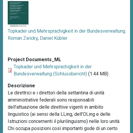
n
c
i
p
Topkader und Mehrsprachigkeit in der Bundesverwaltung
a
Roman Zwicky
,
Daniel Kübler
l
e
Project Documents_ML
Topkader und Mehrsprachigkeit in der
Bundesverwaltung (Schlussbericht)
(1.44 MB)
Descrizione
Le direttrici e i direttori della settantina di unità
amministrative federali sono responsabili
dell’attuazione delle direttive vigenti in ambito
linguistico (ai sensi della LLing, dell’OLing e delle
Istruzioni concernenti il plurilinguismo) nelle loro unità.
Chi occupa posizioni così importanti gode di un certo