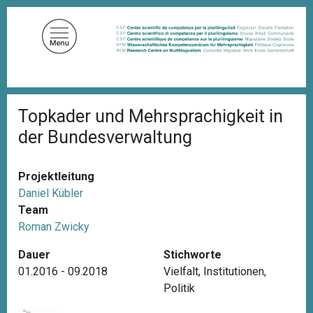
D
i
r
e
k
t
P
z
Topkader und Mehrsprachigkeit in
f
u
a
der Bundesverwaltung
d
m
n
I
a
n
v
Projektleitung
i
h
Daniel Kübler
g
a
Team
a
l
t
Roman Zwicky
i
t
o
Dauer
Stichworte
n
01.2016 - 09.2018
Vielfalt
,
Institutionen
,
Politik