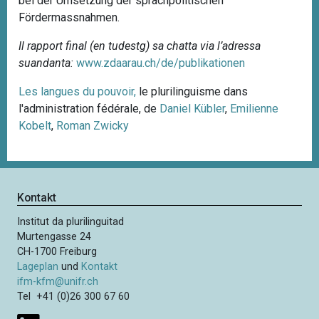
bei der Umsetzung der sprachpolitischen
Fördermassnahmen.
Il rapport final (en tudestg) sa chatta via l’adressa
suandanta:
www.zdaarau.ch/de/publikationen
Les langues du pouvoir,
le plurilinguisme dans
l'administration fédérale, de
Daniel Kübler
,
Emilienne
Kobelt
,
Roman Zwicky
Kontakt
Institut da plurilinguitad
Murtengasse 24
CH-1700 Freiburg
Lageplan
und
Kontakt
ifm-kfm@unifr.ch
Tel +41 (0)26 300 67 60