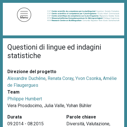
S
a
l
t
a
a
B
l
Questioni di lingue ed indagini
r
c
i
statistiche
c
o
i
n
o
t
l
Direzione del progetto
e
e
Alexandre Duchêne
,
Renata Coray
,
Yvon Csonka
,
Amélie
d
n
de Flaugergues
i
u
p
Team
a
t
Philippe Humbert
n
o
Vera Prosdocimo, Julia Valle, Yohan Bühler
e
p
Durata
Parole chiave
r
09.2014 - 08.2015
Diversità
,
Valutazione
,
i