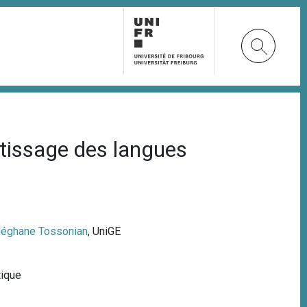
ntissage des langues
éghane Tossonian
, UniGE
tique