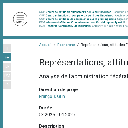
A
l
l
e
r
a
F
u
Accueil
Recherche
Représentations, Attitudes 
IT
i
c
FR
o
l
Représentations, attit
n
DE
d
t
Analyse de l’administration fédér
RM
'
e
EN
n
A
Direction de projet
u
r
François Grin
p
i
r
Durée
a
i
03.2025 - 01.2027
n
n
Description
c