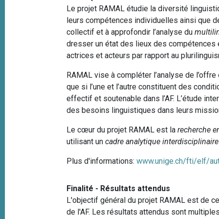
e
Le projet RAMAL étudie la diversité linguisti
i
leurs compétences individuelles ainsi que de
p
collectif et à approfondir l’analyse du
multil
a
dresser un état des lieux des compétences et
l
actrices et acteurs par rapport au plurilingui
RAMAL vise à compléter l’analyse de l’offre 
que si l’une et l’autre constituent des condit
effectif et soutenable dans l’AF. L’étude int
des besoins linguistiques dans leurs missions
Le cœur du projet RAMAL est la
recherche e
utilisant un
cadre analytique interdisciplinaire
Plus d'informations:
www.unige.ch/fti/elf/au
Finalité - Résultats attendus
L'objectif général du projet RAMAL est de ce
de l'AF. Les résultats attendus sont multipl