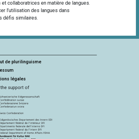
 et collaboratrices en matière de langues.
cer l’utilisation des langues dans
 défis similaires.
tut de plurilinguisme
ressum
ions légales
 the support of