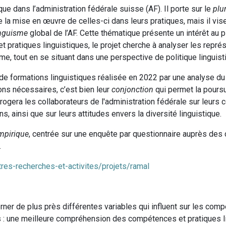
que dans l’administration fédérale suisse (AF). Il porte sur le
plu
 la mise en œuvre de celles-ci dans leurs pratiques, mais il vi
inguisme
global de l’AF. Cette thématique présente un intérêt au p
 pratiques linguistiques, le projet cherche à analyser les représ
sme, tout en se situant dans une perspective de politique linguist
de formations linguistiques réalisée en 2022 par une analyse du
ions nécessaires, c’est bien leur
conjonction
qui permet la pours
errogera les collaborateurs de l'administration fédérale sur leur
, ainsi que sur leurs attitudes envers la diversité linguistique.
mpirique
, centrée sur une enquête par questionnaire auprès des c
.
tres-recherches-et-activites/projets/ramal
rner de plus près différentes variables qui influent sur les com
es : une meilleure compréhension des compétences et pratiques lin