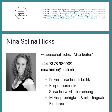
D
i
r
e
k
t
P
z
Nina Selina Hicks
f
u
a
d
m
n
wissenschaftliche/r Mitarbeiter/in
I
a
n
v
+44 7378 980909
i
h
nina.hicks@unifr.ch
g
a
a
Fremdsprachendidaktik
l
t
i
Korpusbasierte
t
o
Spracherwerbsforschung
n
Mehrsprachigkeit & interlinguale
Einflüsse