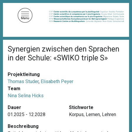
D
i
r
e
k
t
P
z
Synergien zwischen den Sprachen
f
u
a
in der Schule: «SWIKO triple S»
d
m
n
I
a
n
v
Projektleitung
i
h
Thomas Studer
,
Elisabeth Peyer
g
a
Team
a
l
t
Nina Selina Hicks
i
t
o
Dauer
Stichworte
n
01.2025 - 12.2028
Korpus
,
Lernen
,
Lehren
Beschreibung