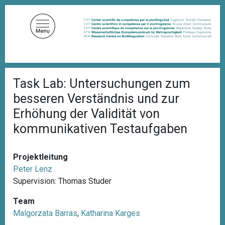
D
i
r
e
k
t
P
z
Task Lab: Untersuchungen zum
f
u
a
besseren Verständnis und zur
d
m
n
Erhöhung der Validität von
I
a
kommunikativen Testaufgaben
n
v
i
h
g
a
a
Projektleitung
l
t
Peter Lenz
i
t
o
Supervision: Thomas Studer
n
Team
Malgorzata Barras
,
Katharina Karges