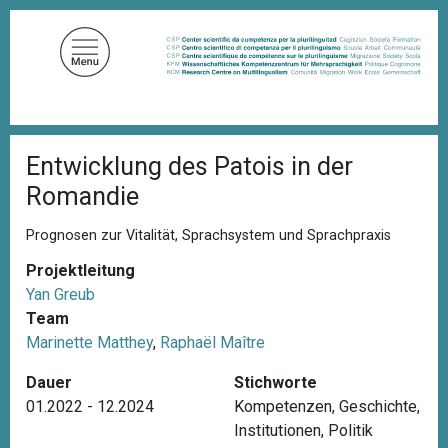
D
i
r
e
k
t
P
z
Entwicklung des Patois in der
f
u
a
Romandie
d
m
n
I
a
Prognosen zur Vitalität, Sprachsystem und Sprachpraxis
n
v
i
Projektleitung
h
g
Yan Greub
a
a
Team
l
t
i
Marinette Matthey
,
Raphaël Maître
t
o
n
Dauer
Stichworte
01.2022 - 12.2024
Kompetenzen
,
Geschichte
,
Institutionen
,
Politik