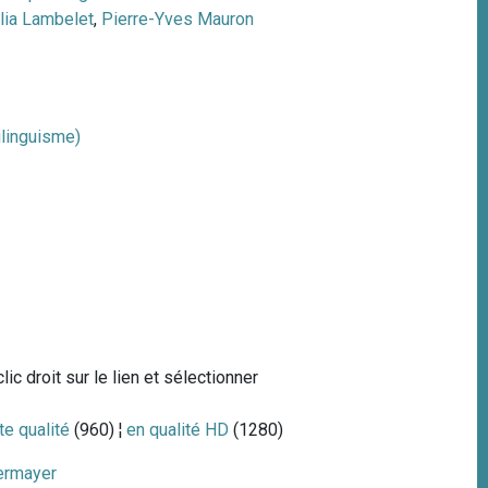
ia Lambelet
,
Pierre-Yves Mauron
rilinguisme)
lic droit sur le lien et sélectionner
te qualité
(960) ¦
en qualité HD
(1280)
ermayer