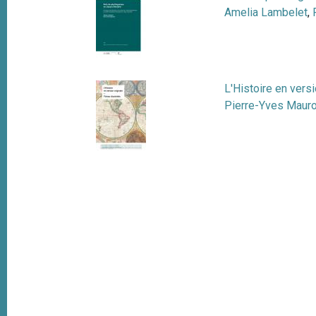
t
Amelia Lambelet
,
i
o
n
L'Histoire en versi
Pierre-Yves Maur