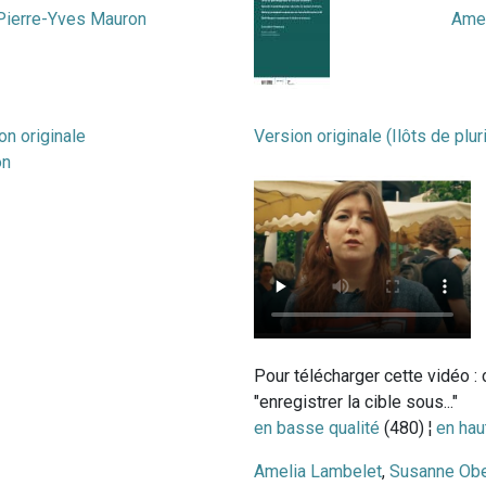
Pierre-Yves Mauron
Amel
on originale
Version originale (Ilôts de plu
on
Pour télécharger cette vidéo : c
"enregistrer la cible sous..."
en basse qualité
(480) ¦
en hau
Amelia Lambelet
,
Susanne Ob