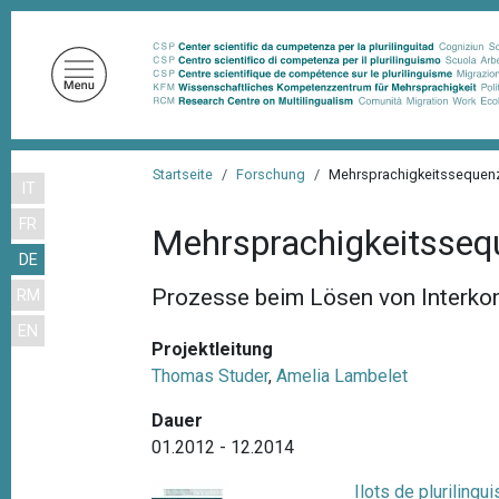
D
i
r
e
k
t
P
z
Startseite
Forschung
Mehrsprachigkeitssequenz
IT
f
u
FR
m
a
Mehrsprachigkeitsseq
I
DE
d
n
Prozesse beim Lösen von Interko
RM
n
h
EN
a
a
Projektleitung
l
v
Thomas Studer
,
Amelia Lambelet
t
i
Dauer
g
01.2012 - 12.2014
a
Ilots de plurilingu