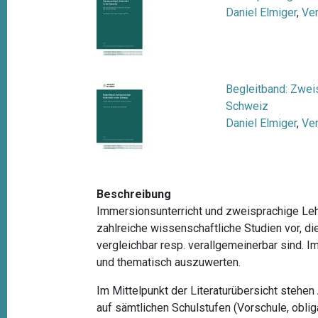
t
Daniel Elmiger
,
Ve
i
o
n
Begleitband: Zweis
Schweiz
Daniel Elmiger
,
Ve
Beschreibung
Immersionsunterricht und zweisprachige Lehr
zahlreiche wissenschaftliche Studien vor, d
vergleichbar resp. verallgemeinerbar sind. 
und thematisch auszuwerten
.
Im Mittelpunkt der Literaturübersicht stehen
auf sämtlichen Schulstufen (
Vorschule, oblig