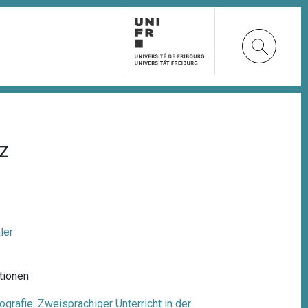
z
ler
utionen
iografie: Zweisprachiger Unterricht in der