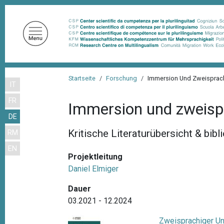
D
i
r
e
k
t
P
z
Startseite
Forschung
Immersion Und Zweisprach
IT
f
u
FR
m
a
Immersion und zweisp
I
DE
d
n
Kritische Literaturübersicht & bib
RM
n
h
EN
a
a
Projektleitung
l
v
Daniel Elmiger
t
i
Dauer
g
03.2021 - 12.2024
a
Zweisprachiger Unt