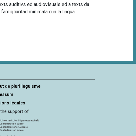
texts auditivs ed audiovisuals ed a texts da
 famigliaritad minimala cun la lingua
tut de plurilinguisme
ressum
ions légales
 the support of