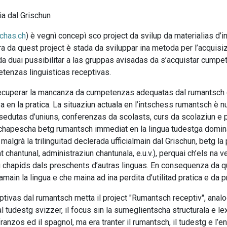
ia dal Grischun
chas.ch
) è vegnì concepì sco project da svilup da materialias d’in
ira da quest project è stada da sviluppar ina metoda per l’acqu
 duai pussibilitar a las gruppas avisadas da s’acquistar cumpete
tenzas linguisticas receptivas.
a recuperar la mancanza da cumpetenzas adequatas dal rumantsch 
a en la pratica. La situaziun actuala en l’intschess rumantsch è
sedutas d’uniuns, conferenzas da scolasts, curs da scolaziun e p
chapescha betg rumantsch immediat en la lingua tudestga dominan
 malgrà la trilinguitad declerada ufficialmain dal Grischun, betg l
 chantunal, administraziun chantunala, e.u.v.), perquai ch’els na 
 chapids dals preschents d’autras linguas. En consequenza da q
amain la lingua e che maina ad ina perdita d’utilitad pratica e da 
tivas dal rumantsch metta il project "Rumantsch receptiv", anal
al tudestg svizzer, il focus sin la sumeglientscha structurala e lex
l franzos ed il spagnol, ma era tranter il rumantsch, il tudestg e 