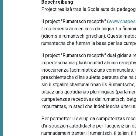
Beschreibung
t
Project realisà tras la Scola auta da pedagog
i
o
Il project "Rumantsch receptiv" (
www.chapes
l’implementaziun en curs da lingua. La finam
n
(idioms e rumantsch grischun). Questa metoda
rumantscha che furman la basa per las cumpe
Il project "Rumantsch receptiv" duai gidar 
impedescha ina plurilinguitad almain receptiv
in’occurrenza (administraziuns communalas, 
preschientscha d’ina suletta persuna che na 
sin il stgalim chantunal n’han ils Rumantschs,
situaziuns quotidianas plurilinguas (parlament
cumpetenzas receptivas dal rumantsch, betg
impurtantas, in stadi che indeblescha ulteriur
Per permetter il svilup da cumpetenzas recep
d’instrucziun autodidactic per l’acquisiziun d
numnadamain tranter il rumantsch, il talian, i