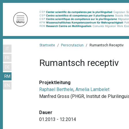
D
i
r
e
k
t
P
z
Startseite
Perscrutaziun
Rumantsch Receptiv
IT
f
u
FR
m
a
Rumantsch receptiv
I
DE
d
n
RM
n
h
Projektleitung
EN
a
a
Raphael Berthele
,
Amelia Lambelet
l
v
Manfred Gross (PHGR, Institut de Plurilingu
t
i
Dauer
g
01.2013 - 12.2014
a