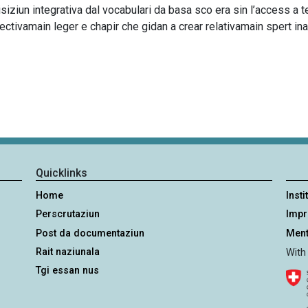
isiziun integrativa dal vocabulari da basa sco era sin l’access a 
pectivamain leger e chapir che gidan a crear relativamain spert ina
Quicklinks
Home
Insti
Perscrutaziun
Imp
Post da documentaziun
Ment
Rait naziunala
With
Tgi essan nus