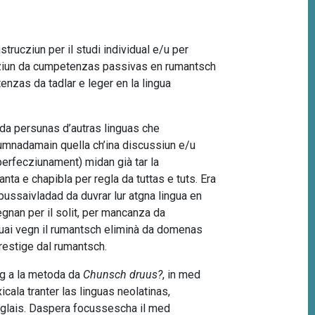
strucziun per il studi individual e/u per
isiziun da cumpetenzas passivas en rumantsch
nzas da tadlar e leger en la lingua
da persunas d’autras linguas che
 numnadamain quella ch’ina discussiun e/u
erfecziunament) midan già tar la
ta e chapibla per regla da tuttas e tuts. Era
a pussaivladad da duvrar lur atgna lingua en
vegnan per il solit, per mancanza da
uai vegn il rumantsch eliminà da domenas
prestige dal rumantsch.
og a la metoda da
Chunsch druus?
, in med
icala tranter las linguas neolatinas,
l’englais. Daspera focussescha il med