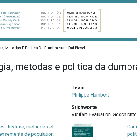
ia, Metodas E Politica Da Dumbraziuns Dal Pievel
gia, metodas e politica da dumbra
Team
Philippe Humbert
Stichworte
Vielfalt
,
Evaluation
,
Geschichte
s : histoire, méthodes et
Comp
censements de population
poli