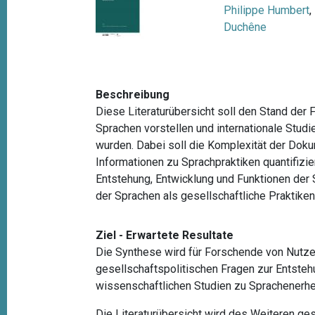
t
Philippe Humbert
,
Duchêne
i
o
n
Beschreibung
Diese Literaturübersicht soll den Stand der
Sprachen vorstellen und internationale Studi
wurden. Dabei soll die Komplexität der Dok
Informationen zu Sprachpraktiken quantifizie
Entstehung, Entwicklung und Funktionen der 
der Sprachen als gesellschaftliche Praktike
Ziel - Erwartete Resultate
Die Synthese wird für Forschende von Nutze
gesellschaftspolitischen Fragen zur Entste
wissenschaftlichen Studien zu Sprachenerh
Die Literaturübersicht wird des Weiteren ge