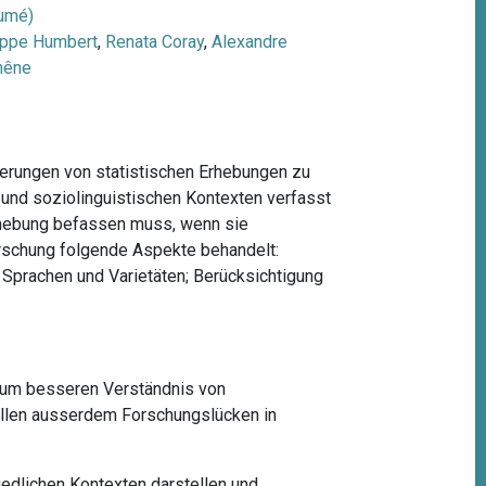
umé)
ippe Humbert
,
Renata Coray
,
Alexandre
hêne
rderungen von statistischen Erhebungen zu
n und soziolinguistischen Kontexten verfasst
Erhebung befassen muss, wenn sie
Forschung folgende Aspekte behandelt:
n Sprachen und Varietäten; Berücksichtigung
 zum besseren Verständnis von
ollen ausserdem Forschungslücken in
iedlichen Kontexten darstellen und