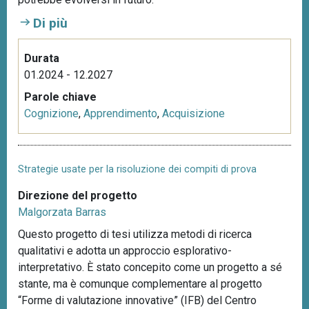
n
Di più
c
i
Durata
p
01.2024 - 12.2027
a
l
Parole chiave
e
Cognizione
,
Apprendimento
,
Acquisizione
Strategie usate per la risoluzione dei compiti di prova
Direzione del progetto
Malgorzata Barras
Questo progetto di tesi utilizza metodi di ricerca
qualitativi e adotta un approccio esplorativo-
interpretativo. È stato concepito come un progetto a sé
stante, ma è comunque complementare al progetto
“Forme di valutazione innovative” (IFB) del Centro