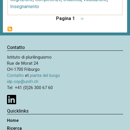
Insegnamento
P
Pagina 1
P
››
a
a
g
g
i
i
n
n
Contatto
a
a
z
Istituto di plurilinguismo
s
i
Rue de Morat 24
u
o
CH-1700 Friburgo
c
n
Contatto
et
pianta del luogo
c
e
idp-csp@unifr.ch
e
Tel +41 (0)26 300 67 60
s
s
i
Quicklinks
v
Home
a
Ricerca