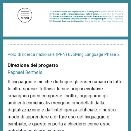
S
a
l
t
a
a
B
l
r
c
i
Polo di ricerca nazionale (PRN) Evolving Language Phase 2
c
o
i
Direzione del progetto
n
o
Raphael Berthele
t
l
e
e
Il linguaggio è ciò che distingue gli esseri umani da tutte
d
n
le altre specie. Tuttavia, le sue origini evolutive
i
u
p
rimangono poco comprese. Inoltre, oggigiorno gli
a
t
ambienti comunicativi vengono rimodellati dalla
n
o
digitalizzazione e dall’intelligenza artificiale: il nostro
e
p
modo di apprendere e di fare uso del linguaggio è
r
cambiato, e questo ci porta a chiederci come esso
i
potrebbe evolversi in futuro.