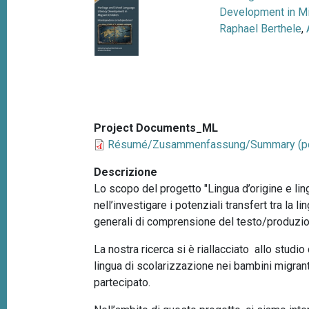
p
Development in Mi
n
a
Raphael Berthele
,
c
i
n
p
e
a
l
e
Project Documents_ML
Résumé/Zusammenfassung/Summary (po
Descrizione
Lo scopo del progetto "Lingua d’origine e lin
nell’investigare i potenziali transfert tra la
generali di comprensione del testo/produzione 
La nostra ricerca si è riallacciato allo studi
lingua di scolarizzazione nei bambini migrant
partecipato.