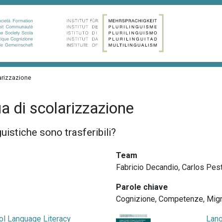
arizzazione
ua di scolarizzazione
uistiche sono trasferibili?
Team
Fabricio Decandio, Carlos Pes
Parole chiave
Cognizione
,
Competenze
,
Mig
ol Language Literacy
Lang