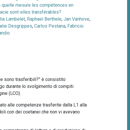
 quelle mesure les compétences en
éracie sont-elles transférables?
ia Lambelet
,
Raphael Berthele
,
Jan Vanhove
,
lie Desgrippes
,
Carlos Pestana
,
Fabricio
andio
e sono trasferibili?” è consistito
uogo durante lo svolgimento di compiti
gine (LCO).
sato alle competenze trasferite dalla L1 alla
doli con dei coetanei che non vi avevano