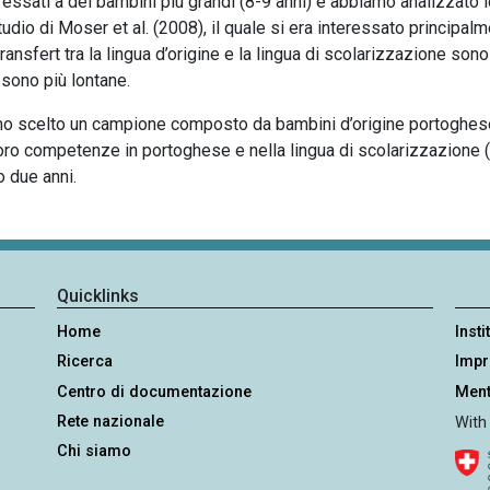
ressati a dei bambini più grandi (8-9 anni) e abbiamo analizzato 
udio di Moser et al. (2008), il quale si era interessato principal
ansfert tra la lingua d’origine e la lingua di scolarizzazione son
sono più lontane.
iamo scelto un campione composto da bambini d’origine portoghes
ro competenze in portoghese e nella lingua di scolarizzazione (
o due anni.
Quicklinks
Home
Insti
Ricerca
Imp
Centro di documentazione
Ment
Rete nazionale
With
Chi siamo