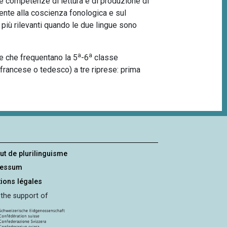
le competenze di lettura e di produzione di
mente alla coscienza fonologica e sul
o più rilevanti quando le due lingue sono
a
a
e che frequentano la 5
-6
classe
francese o tedesco) a tre riprese: prima
tut de plurilinguisme
ressum
ions légales
 the support of