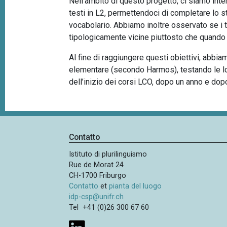
Nell’ambito di questo progetto, ci siamo inte
testi in L2, permettendoci di completare lo st
vocabolario. Abbiamo inoltre osservato se i tr
tipologicamente vicine piuttosto che quando 
Al fine di raggiungere questi obiettivi, abb
elementare (secondo Harmos), testando le lo
dell’inizio dei corsi LCO, dopo un anno e dop
Contatto
Istituto di plurilinguismo
Rue de Morat 24
CH-1700 Friburgo
Contatto
et
pianta del luogo
idp-csp@unifr.ch
Tel +41 (0)26 300 67 60