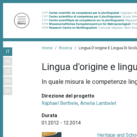
S
a
l
t
a
a
B
l
Home
Ricerca
Lingua D'origine E Lingua Di Scol
IT
r
c
FR
o
i
Lingua d'origine e ling
n
DE
c
t
In quale misura le competenze ling
RM
i
e
EN
n
o
Direzione del progetto
u
l
Raphael Berthele
,
Amelia Lambelet
t
e
o
Durata
d
p
01.2012 - 12.2014
r
i
Heritage and Scho
i