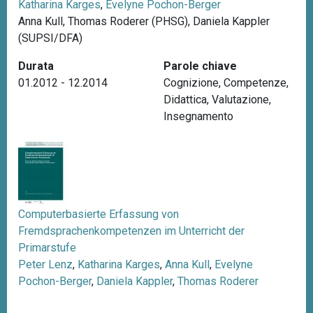
Katharina Karges
,
Evelyne Pochon-Berger
n
Anna Kull, Thomas Roderer (PHSG), Daniela Kappler
c
(SUPSI/DFA)
i
p
Durata
Parole chiave
a
01.2012 - 12.2014
Cognizione
,
Competenze
,
l
Didattica
,
Valutazione
,
e
Insegnamento
Computerbasierte Erfassung von
Fremdsprachenkompetenzen im Unterricht der
Primarstufe
Peter Lenz
,
Katharina Karges
,
Anna Kull
,
Evelyne
Pochon-Berger
,
Daniela Kappler
,
Thomas Roderer