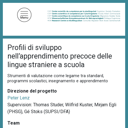
S
a
l
t
a
a
B
l
Profili di sviluppo
r
c
i
nell’apprendimento precoce delle
c
o
i
lingue straniere a scuola
n
o
t
l
Strumenti di valutazione come legame tra standard,
e
e
programmi scolastici, insegnamento e apprendimento
d
n
i
Direzione del progetto
u
p
a
Peter Lenz
t
n
Supervision: Thomas Studer, Wilfrid Kuster, Mirjam Egli
o
e
(PHSG), Gé Stoks (SUPSI/DFA)
p
r
Team
i