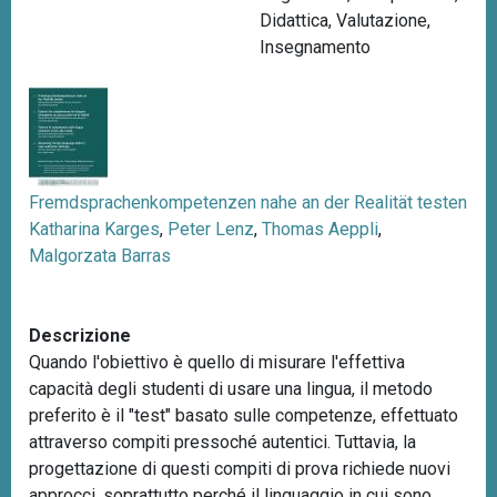
Didattica
,
Valutazione
,
n
Insegnamento
c
i
p
a
l
e
Fremdsprachenkompetenzen nahe an der Realität testen
Katharina Karges
,
Peter Lenz
,
Thomas Aeppli
,
Malgorzata Barras
Descrizione
Quando l'obiettivo è quello di misurare l'effettiva
capacità degli studenti di usare una lingua, il metodo
preferito è il "test" basato sulle competenze, effettuato
attraverso compiti pressoché autentici. Tuttavia, la
progettazione di questi compiti di prova richiede nuovi
approcci, soprattutto perché il linguaggio in cui sono