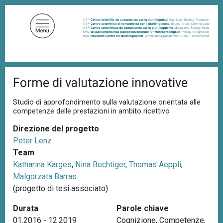
S
a
l
t
a
a
B
l
Forme di valutazione innovative
r
c
i
c
o
Studio di approfondimento sulla valutazione orientata alle
i
competenze delle prestazioni in ambito ricettivo
n
o
t
l
Direzione del progetto
e
e
Peter Lenz
d
n
i
Team
u
p
Katharina Karges
,
Nina Bechtiger
,
Thomas Aeppli
,
a
t
Malgorzata Barras
n
o
e
(progetto di tesi associato)
p
Durata
Parole chiave
r
01.2016 - 12.2019
Cognizione
,
Competenze
,
i