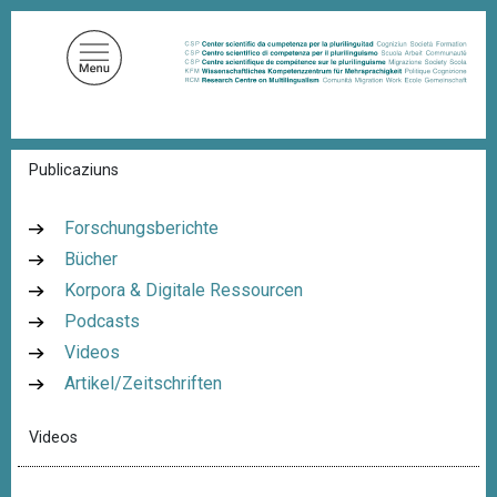
D
i
r
e
k
t
P
Publicaziuns
z
f
u
a
d
m
Forschungsberichte
n
I
Bücher
a
n
v
Korpora & Digitale Ressourcen
i
h
g
Podcasts
a
a
Videos
l
t
i
Artikel/Zeitschriften
t
o
n
Videos