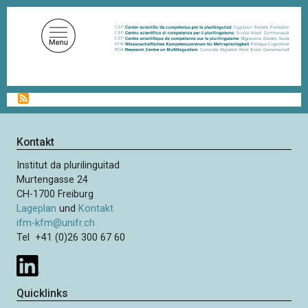
D
i
r
e
k
t
P
z
f
u
a
d
m
Kontakt
n
I
a
Institut da plurilinguitad
n
v
Murtengasse 24
i
h
CH-1700 Freiburg
g
a
Lageplan
und
Kontakt
a
l
t
ifm-kfm@unifr.ch
i
Tel +41 (0)26 300 67 60
t
o
n
Quicklinks