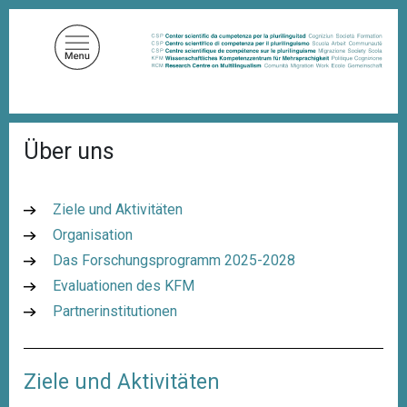
D
i
r
e
k
t
P
z
Über uns
f
u
a
d
m
n
I
Ziele und Aktivitäten
a
n
v
Organisation
i
h
Das Forschungsprogramm 2025-2028
g
a
a
Evaluationen des KFM
l
t
i
Partnerinstitutionen
t
o
n
Ziele und Aktivitäten