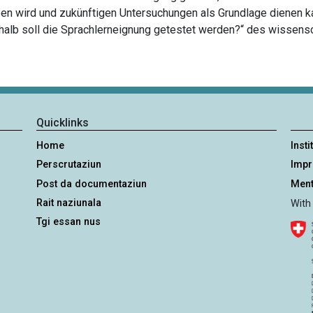
en wird und zukünftigen Untersuchungen als Grundlage dienen ka
shalb soll die Sprachlerneignung getestet werden?“ des wissen
Quicklinks
Home
Insti
Perscrutaziun
Imp
Post da documentaziun
Ment
Rait naziunala
With
Tgi essan nus