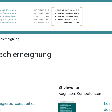
achlerneignung
rachlerneignung
Stichworte
Kognition
,
Kompetenzen
agières: construit et
Les 
n
de r