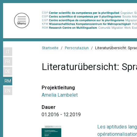
D
i
r
e
k
t
P
z
Startseite
Perscrutaziun
Literaturübersicht: Spr
IT
f
u
FR
m
a
Literaturübersicht: Sp
I
DE
d
n
RM
n
h
Projektleitung
EN
a
a
Amelia Lambelet
l
v
t
Dauer
i
01.2016 - 12.2019
g
Les aptitudes lang
a
opérationnalisatio