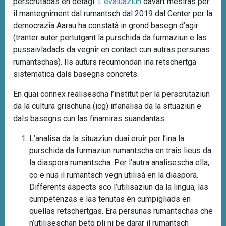
perscrutadas en detagl.
L’evaluaziun
davart mesiras per
il mantegniment dal rumantsch dal 2019 dal Center per la
democrazia Aarau ha constatà in grond basegn d’agir
(tranter auter pertutgant la purschida da furmaziun e las
pussaivladads da vegnir en contact cun autras persunas
rumantschas). Ils auturs recumondan ina retschertga
sistematica dals basegns concrets.
En quai connex realisescha l’institut per la perscrutaziun
da la cultura grischuna (icg) in’analisa da la situaziun e
dals basegns cun las finamiras suandantas:
L’analisa da la situaziun duai eruir per l’ina la
purschida da furmaziun rumantscha en trais lieus da
la diaspora rumantscha. Per l’autra analisescha ella,
co e nua il rumantsch vegn utilisà en la diaspora.
Differents aspects sco l’utilisaziun da la lingua, las
cumpetenzas e las tenutas èn cumpigliads en
quellas retschertgas. Era persunas rumantschas che
n’utiliseschan betg pli ni be darar il rumantsch