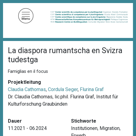
D
i
r
e
k
t
P
z
La diaspora rumantscha en Svizra
f
u
a
tudestga
d
m
n
I
a
Famiglias en il focus
n
v
i
Projektleitung
h
g
Claudia Cathomas
,
Cordula Seger
,
Flurina Graf
a
a
Dr. Claudia Cathomas, lic.phil. Flurina Graf, Institut für
l
t
i
Kulturforschung Graubünden
t
o
n
Dauer
Stichworte
11.2021 - 06.2024
Institutionen
,
Migration
,
Erwerb