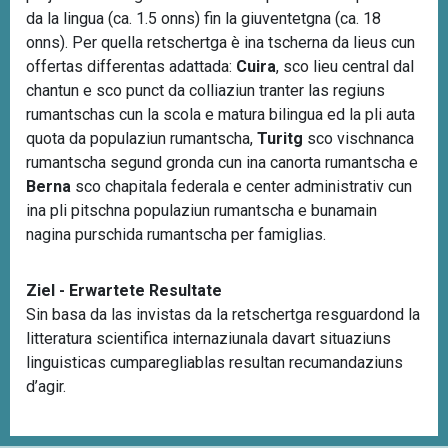
da la lingua (ca. 1.5 onns) fin la giuventetgna (ca. 18
onns). Per quella retschertga è ina tscherna da lieus cun
offertas differentas adattada:
Cuira
, sco lieu central dal
chantun e sco punct da colliaziun tranter las regiuns
rumantschas cun la scola e matura bilingua ed la pli auta
quota da populaziun rumantscha,
Turitg
sco vischnanca
rumantscha segund gronda cun ina canorta rumantscha e
Berna
sco chapitala federala e center administrativ cun
ina pli pitschna populaziun rumantscha e bunamain
nagina purschida rumantscha per famiglias.
Ziel - Erwartete Resultate
Sin basa da las invistas da la retschertga resguardond la
litteratura scientifica internaziunala davart situaziuns
linguisticas cumparegliablas resultan recumandaziuns
d’agir.