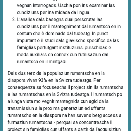
vegnan interrogads. Uschia pon ins examinar las
cundiziuns per ina midada da lingua.
L’analisa dals basegns duai perscrutar las
cundiziuns per il mantegniment dal rumantsch en in
conturn che è dominads dal tudestg. In punct
impurtant è il studi dals giavischs specifics da las
famiglias pertutgant instituziuns, purschidas e
meds auxiliars en connex cun l’utilisaziun dal
rumantsch en il mintgadi.
Dals dus terz da la populaziun rumantscha en la
diaspora vivan 93% en la Svizra tudestga. Per
consequenza sa focusescha il project sin ils rumantschs
e las rumantschas en la Svizra tudestga. Il rumantsch po
a lunga vista mo vegnir mantegnids cun agid da la
transmissiun a la proxima generaziun ed uffants
rumantschs en la diaspora na han savens betg access a
furmaziun rumantscha - perquai sa concentrescha il
project sin famiglias cun uffants a partir da l’acquisiziun