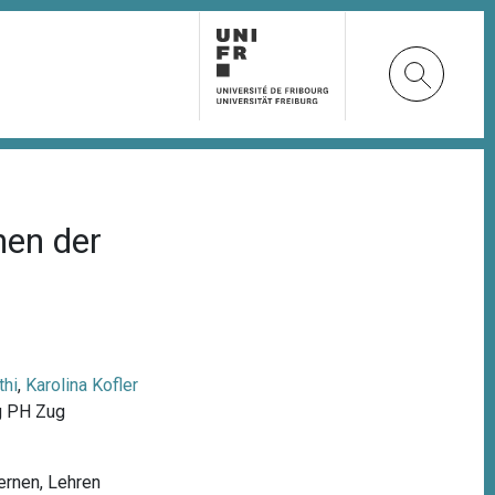
hen der
thi
,
Karolina Kofler
g
PH Zug
ernen
,
Lehren