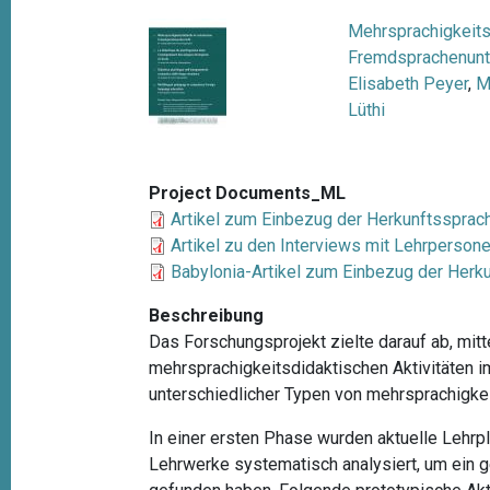
t
Mehrsprachigkeits
i
Fremdsprachenunte
o
Elisabeth Peyer
,
M
Lüthi
n
Project Documents_ML
Artikel zum Einbezug der Herkunftssprac
Artikel zu den Interviews mit Lehrperson
Babylonia-Artikel zum Einbezug der Her
Beschreibung
Das Forschungsprojekt zielte darauf ab, mit
mehrsprachigkeitsdidaktischen Aktivitäten i
unterschiedlicher Typen von mehrsprachigkei
In einer ersten Phase wurden aktuelle Lehr
Lehrwerke systematisch analysiert, um ein 