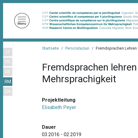
D
i
r
e
k
t
P
z
Startseite
Perscrutaziun
Fremdsprachen Lehren U
IT
f
u
FR
m
a
Fremdsprachen lehren 
I
DE
d
Mehrsprachigkeit
n
RM
n
h
EN
a
a
l
Projektleitung
v
t
Elisabeth Peyer
i
g
Dauer
a
03.2016 - 02.2019