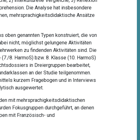
e, 2) interkulturelle Vergleiche, 3) Reflexion
omprehension. Die Analyse hat insbesondere
mmen, mehrsprachigkeitsdidaktische Ansätze
hs oben genannten Typen konstruiert, die von
bei nicht, möglichst gelungene Aktivitäten
Lehrwerken zu findenden Aktivitäten sind. Die
 (7./8. HarmoS) bzw. 8. Klasse (10. HarmoS)
chtsdossiers in Dreiergruppen bearbeitet,
undarklassen an der Studie teilgenommen.
mittels kurzem Fragebogen und in Interviews
lytisch ausgewertet.
den mit mehrsprachigkeitsdidaktischen
 wurden Fokusgruppen durchgeführt, an denen
pen mit Französisch- und