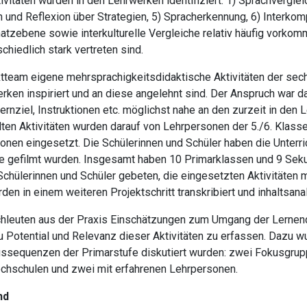
täten wurden in den Lehrwerken identifiziert: 1) Sprachvergleich
on und Reflexion über Strategien, 5) Spracherkennung, 6) Interk
atzebene sowie interkulturelle Vergleiche relativ häufig vorko
hiedlich stark vertreten sind.
ktteam eigene mehrsprachigkeitsdidaktische Aktivitäten der sec
rken inspiriert und an diese angelehnt sind. Der Anspruch war da
ernziel, Instruktionen etc. möglichst nahe an den zurzeit in den 
n Aktivitäten wurden darauf von Lehrpersonen der 5./6. Klasse
ionen eingesetzt. Die Schülerinnen und Schüler haben die Unterri
e gefilmt wurden. Insgesamt haben 10 Primarklassen und 9 Sek
chülerinnen und Schüler gebeten, die eingesetzten Aktivitäten 
n in einem weiteren Projektschritt transkribiert und inhaltsana
achleuten aus der Praxis Einschätzungen zum Umgang der Lernen
zu Potential und Relevanz dieser Aktivitäten zu erfassen. Dazu
ssequenzen der Primarstufe diskutiert wurden: zwei Fokusgrup
hschulen und zwei mit erfahrenen Lehrpersonen.
nd