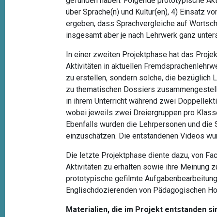
gefunden haben. Folgende prototypische Aktivi
über Sprache(n) und Kultur(en), 4) Einsatz v
ergeben, dass Sprachvergleiche auf Wortsch
insgesamt aber je nach Lehrwerk ganz untersc
In einer zweiten Projektphase hat das Proje
Aktivitäten in aktuellen Fremdsprachenlehrwe
zu erstellen, sondern solche, die bezüglich L
zu thematischen Dossiers zusammengestellte
in ihrem Unterricht während zwei Doppellekt
wobei jeweils zwei Dreiergruppen pro Klass
Ebenfalls wurden die Lehrpersonen und die S
einzuschätzen. Die entstandenen Videos wurde
Die letzte Projektphase diente dazu, von F
Aktivitäten zu erhalten sowie ihre Meinung 
prototypische gefilmte Aufgabenbearbeitung
Englischdozierenden von Pädagogischen Hoc
Materialien, die im Projekt entstanden si