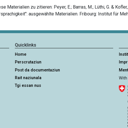
 Materialien zu zitieren: Peyer, E.; Barras, M.; Lüthi, G. & Kofle
sprachigkeit": ausgewählte Materialien. Fribourg: Institut für Me
Quicklinks
Home
Insti
Perscrutaziun
Imp
Post da documentaziun
Ment
Rait naziunala
With
Tgi essan nus