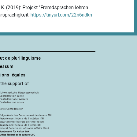
r, K. (2019): Projekt "Fremdsprachen lehren
hrsprachigkeit.
https://tinyurl.com/22n6ndkn
tut de plurilinguisme
ressum
ions légales
 the support of