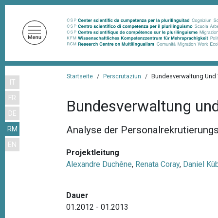
D
i
r
e
k
t
P
z
Startseite
Perscrutaziun
Bundesverwaltung Und 
IT
f
u
FR
m
a
Bundesverwaltung und
I
DE
d
n
Analyse der Personalrekrutierung
RM
n
h
EN
a
a
Projektleitung
l
v
Alexandre Duchêne
,
Renata Coray
,
Daniel Küb
t
i
g
Dauer
a
01.2012 - 01.2013