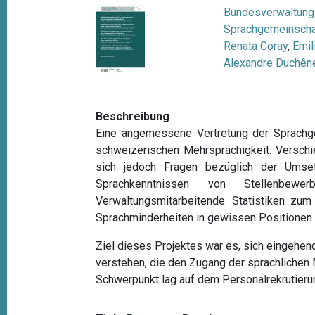
t
Bundesverwaltung 
i
Sprachgemeinscha
Renata Coray
,
Emil
o
Alexandre Duchên
n
Beschreibung
Eine angemessene Vertretung der Sprachgem
schweizerischen Mehrsprachigkeit. Verschi
sich jedoch Fragen bezüglich der Umse
Sprachkenntnissen von Stellenbewe
Verwaltungsmitarbeitende. Statistiken zum
Sprachminderheiten in gewissen Positionen
Ziel dieses Projektes war es, sich eingeh
verstehen, die den Zugang der sprachlichen
Schwerpunkt lag auf dem Personalrekrutierun