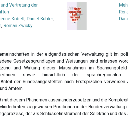
und Vertretung der
Mehr
ften
Rena
ienne Kobelt
,
Daniel Kübler
,
Dani
e
,
Roman Zwicky
einschaften in der eidgenössischen Verwaltung gilt im poli
edene Gesetzesgrundlagen und Weisungen sind erlassen worde
tzung und Wirkung dieser Massnahmen im Spannungsfeld zw
rberInnen sowie hinsichtlich der sprachregionale
 Anteil der Bundesangestellten nach Erstsprachen verweisen 
 und Ämtern.
end mit diesem Phänomen auseinanderzusetzen und die Komplex
 Minderheiten zu gewissen Positionen in der Bundesverwaltung e
gsprozess, der als Schlüsselinstrument der Selektion und des 