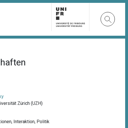
haften
ky
versität Zürich (UZH)
tionen
,
Interaktion
,
Politik