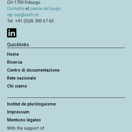
o
CH-1700 Friburgo
e
c
n
Contatto
et
pianta del luogo
h
c
e
idp-csp@unifr.ch
e
e
Tel +41 (0)26 300 67 60
d
s
s
i
Quicklinks
v
Home
a
Ricerca
Centro di documentazione
Rete nazionale
Chi siamo
Institut de plurilinguisme
Impressum
Mentions légales
With the support of