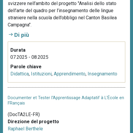
svizzere nell’ambito del progetto "Analisi dello stato
n
dell’arte del quadro per l’insegnamento delle lingue
c
straniere nella scuola dell’obbligo nel Canton Basilea
i
Campagna".
p
a
Di più
l
e
Durata
07.2025 - 08.2025
Parole chiave
Didattica
,
Istituzioni
,
Apprendimento
,
Insegnamento
Documenter et Tester l’Apprentissage Adaptatif à L'École en
FRançais
(DocTA2LE-FR)
Direzione del progetto
Raphael Berthele