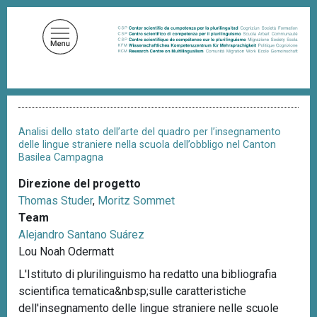
S
a
l
t
a
a
B
l
r
c
i
Analisi dello stato dell’arte del quadro per l’insegnamento
c
o
delle lingue straniere nella scuola dell’obbligo nel Canton
i
Basilea Campagna
n
o
t
l
Direzione del progetto
e
e
Thomas Studer
,
Moritz Sommet
d
n
i
Team
u
p
Alejandro Santano Suárez
a
t
Lou Noah Odermatt
n
o
e
L'Istituto di plurilinguismo ha redatto una bibliografia
p
scientifica tematica&nbsp;sulle caratteristiche
r
dell'insegnamento delle lingue straniere nelle scuole
i