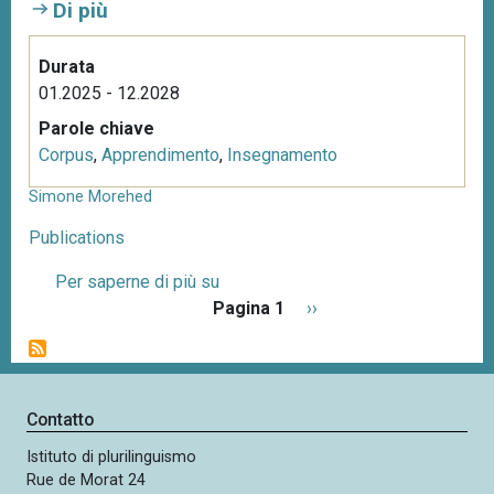
Di più
Durata
01.2025 - 12.2028
Parole chiave
Corpus
,
Apprendimento
,
Insegnamento
Simone Morehed
Publications
Per saperne di più su
S
P
Pagina 1
i
P
››
a
m
a
g
o
g
i
n
i
n
e
n
Contatto
a
M
a
z
Istituto di plurilinguismo
o
s
i
Rue de Morat 24
r
u