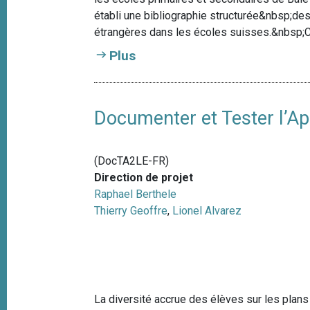
e
i
établi une bibliographie structurée&nbsp;de
p
étrangères dans les écoles suisses.&nbsp;C
a
Plus
l
Documenter et Tester l’Ap
(DocTA2LE-FR)
Direction de projet
Raphael Berthele
Thierry Geoffre
,
Lionel Alvarez
La diversité accrue des élèves sur les plans 