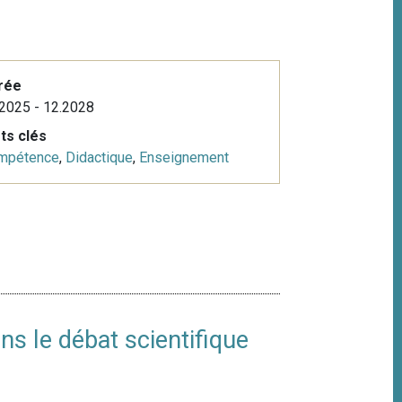
rée
2025 - 12.2028
ts clés
mpétence
,
Didactique
,
Enseignement
ns le débat scientifique