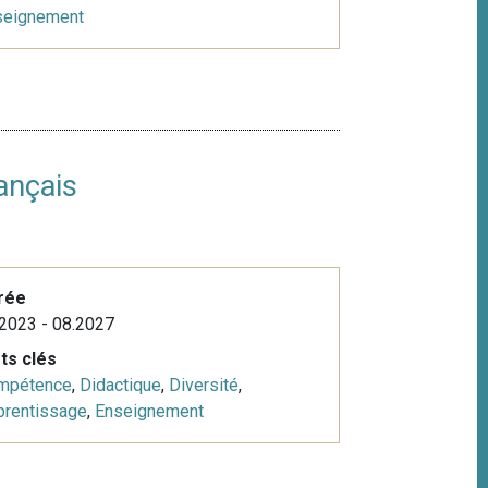
seignement
ançais
rée
2023 - 08.2027
ts clés
mpétence
,
Didactique
,
Diversité
,
prentissage
,
Enseignement