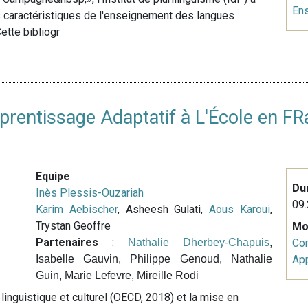
En
s caractéristiques de l'enseignement des langues
ette bibliogr
prentissage Adaptatif à L'École en FR
Equipe
Du
Inès Plessis-Ouzariah
09.
Karim Aebischer
, Asheesh Gulati,
Aous Karoui
,
Trystan Geoffre
Mo
Partenaires
:
Nathalie Dherbey-Chapuis
,
Co
Isabelle Gauvin, Philippe Genoud, Nathalie
Ap
Guin, Marie Lefevre, Mireille Rodi
linguistique et culturel (OECD, 2018) et la mise en