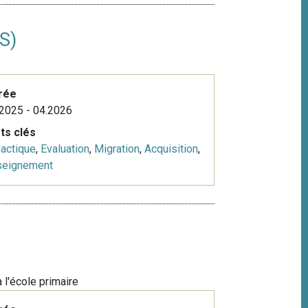
S)
rée
2025 - 04.2026
ts clés
actique
,
Evaluation
,
Migration
,
Acquisition
,
seignement
 l'école primaire