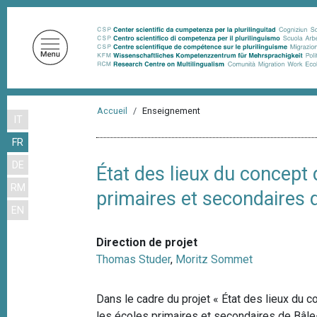
A
l
l
e
r
a
F
u
Accueil
Enseignement
IT
i
c
FR
o
l
n
DE
d
État des lieux du concept
t
RM
'
primaires et secondaires
e
EN
n
A
u
r
Direction de projet
p
i
Thomas Studer
,
Moritz Sommet
r
a
i
n
Dans le cadre du projet « État des lieux du
n
c
les écoles primaires et secondaires de Bâle-