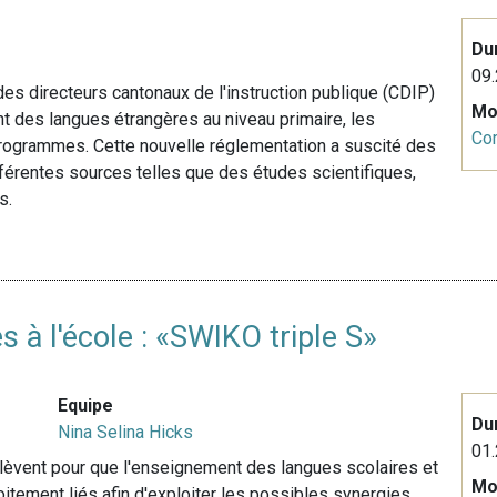
Du
09.
des directeurs cantonaux de l'instruction publique (CDIP)
Mo
t des langues étrangères au niveau primaire, les
Co
rogrammes. Cette nouvelle réglementation a suscité des
fférentes sources telles que des études scientifiques,
s.
s à l'école : «SWIKO triple S»
Equipe
Du
Nina Selina Hicks
01.
èvent pour que l'enseignement des langues scolaires et
Mo
itement liés afin d'exploiter les possibles synergies.