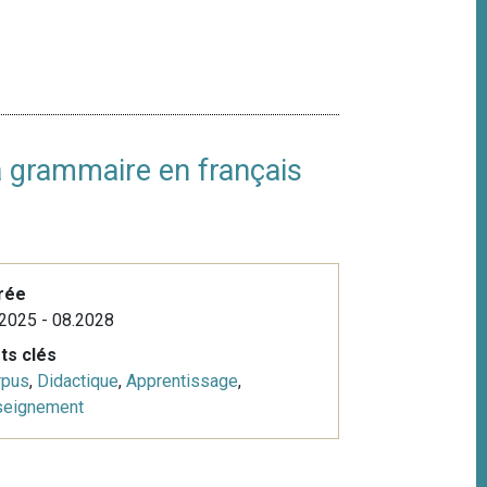
a grammaire en français
rée
2025 - 08.2028
ts clés
rpus
,
Didactique
,
Apprentissage
,
seignement