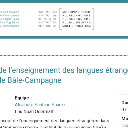
 de l’enseignement des langues étrang
 de Bâle-Campagne
Equipe
Du
Alejandro Santano Suárez
07.
Lou Noah Odermatt
Mo
 concept de l’enseignement des langues étrangères dans
Did
Campagne&nbsp;», l'Institut de plurilinguisme (IdP) a