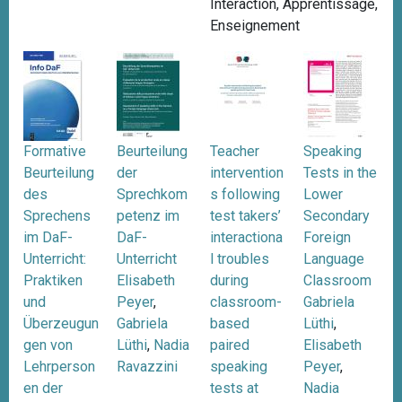
Interaction
,
Apprentissage
,
i
Enseignement
p
a
l
Formative
Beurteilung
Teacher
Speaking
Beurteilung
der
intervention
Tests in the
des
Sprechkom
s following
Lower
Sprechens
petenz im
test takers’
Secondary
im DaF-
DaF-
interactiona
Foreign
Unterricht:
Unterricht
l troubles
Language
Praktiken
Elisabeth
during
Classroom
und
Peyer
,
classroom-
Gabriela
Überzeugun
Gabriela
based
Lüthi
,
gen von
Lüthi
,
Nadia
paired
Elisabeth
Lehrperson
Ravazzini
speaking
Peyer
,
en der
tests at
Nadia