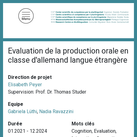
A
l
l
e
r
a
F
u
Evaluation de la production orale en
i
c
l
classe d'allemand langue étrangère
d
o
'
n
A
t
r
Direction de projet
i
e
Elisabeth Peyer
a
n
Supervision: Prof. Dr. Thomas Studer
n
u
e
Equipe
p
Gabriela Lüthi
,
Nadia Ravazzini
r
i
Durée
Mots clés
n
01.2021 - 12.2024
Cognition
,
Evaluation
,
c