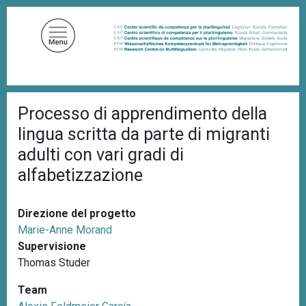
S
a
l
t
a
a
B
l
Processo di apprendimento della
r
c
i
lingua scritta da parte di migranti
c
o
i
adulti con vari gradi di
n
o
alfabetizzazione
t
l
e
e
d
n
i
Direzione del progetto
u
p
Marie-Anne Morand
a
t
n
Supervisione
o
e
Thomas Studer
p
r
Team
i