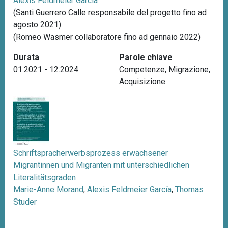
Alexis Feldmeier García
n
(Santi Guerrero Calle responsabile del progetto fino ad
c
agosto 2021)
i
(Romeo Wasmer collaboratore fino ad gennaio 2022)
p
Durata
Parole chiave
a
01.2021 - 12.2024
Competenze
,
Migrazione
,
l
Acquisizione
e
Schriftspracherwerbsprozess erwachsener
Migrantinnen und Migranten mit unterschiedlichen
Literalitätsgraden
Marie-Anne Morand
,
Alexis Feldmeier García
,
Thomas
Studer