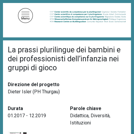
S
a
l
t
a
a
B
l
La prassi plurilingue dei bambini e
r
c
i
dei professionisti dell’infanzia nei
c
o
i
gruppi di gioco
n
o
t
l
e
e
Direzione del progetto
d
n
i
Dieter Isler (PH Thurgau)
u
p
a
t
n
Durata
Parole chiave
o
e
01.2017 - 12.2019
Didattica
,
Diversità
,
p
Istituzioni
r
i