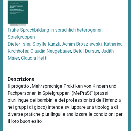
n
c
i
p
Frühe Sprachbildung in sprachlich heterogenen
a
Spielgruppen
l
Dieter Isler
,
Sibylle Künzli
,
Achim Brosziewski
,
Katharina
e
Kirchhofer
,
Claudia Neugebauer
,
Betül Dursun
,
Judith
Maier
,
Claudia Hefti
Descrizione
Il progetto „Mehrsprachige Praktiken von Kindern und
Fachpersonen in Spielgruppen, (MePraS)“ (prassi
plurilingue dei bambini e dei professionisti dell’infanzia
nei gruppi di gioco) intende sviluppare una tipologia di
diverse pratiche plurilingui e analizzare le condizioni per
il loro buon esito.