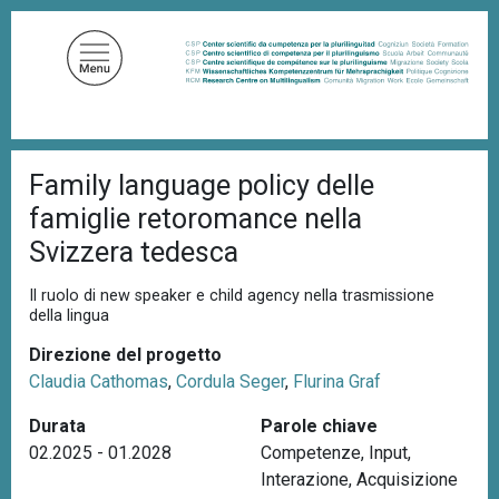
S
a
l
t
a
a
B
l
Family language policy delle
r
c
i
famiglie retoromance nella
c
o
i
Svizzera tedesca
n
o
t
l
Il ruolo di new speaker e child agency nella trasmissione
e
e
della lingua
d
n
i
Direzione del progetto
u
p
a
Claudia Cathomas
,
Cordula Seger
,
Flurina Graf
t
n
o
e
Durata
Parole chiave
p
02.2025 - 01.2028
Competenze
,
Input
,
r
Interazione
,
Acquisizione
i