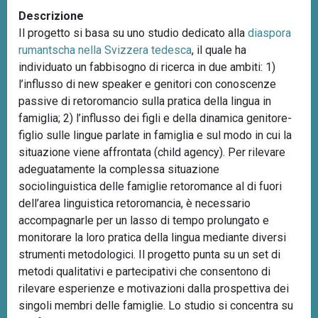
n
Descrizione
c
Il progetto si basa su uno studio dedicato alla
diaspora
i
rumantscha nella Svizzera tedesca
, il quale ha
p
individuato un fabbisogno di ricerca in due ambiti: 1)
a
l’influsso di new speaker e genitori con conoscenze
l
passive di retoromancio sulla pratica della lingua in
e
famiglia; 2) l’influsso dei figli e della dinamica genitore-
figlio sulle lingue parlate in famiglia e sul modo in cui la
situazione viene affrontata (child agency). Per rilevare
adeguatamente la complessa situazione
sociolinguistica delle famiglie retoromance al di fuori
dell’area linguistica retoromancia, è necessario
accompagnarle per un lasso di tempo prolungato e
monitorare la loro pratica della lingua mediante diversi
strumenti metodologici. Il progetto punta su un set di
metodi qualitativi e partecipativi che consentono di
rilevare esperienze e motivazioni dalla prospettiva dei
singoli membri delle famiglie. Lo studio si concentra su