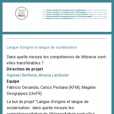
A
l
l
e
r
a
F
u
i
c
l
Langue d’origine et langue de scolarisation
d
o
'
Dans quelle mesure les compétences de littéracie sont-
n
A
elles transférables ?
t
r
i
Direction de projet
e
a
Raphael Berthele
,
Amelia Lambelet
n
n
Equipe
u
e
Fabricio Decandio, Carlos Pestana (KFM), Magalie
p
Desgrippes (UniFR)
r
i
Le but du projet "Langue d’origine et langue de
n
scolarisation : dans quelle mesure les
c
compétences&nbsp;de littéracie&nbsp;sont-elles