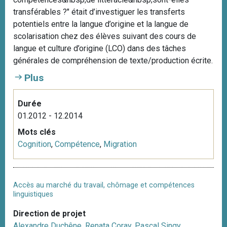
i
transférables ?" était d’investiguer les transferts
p
potentiels entre la langue d’origine et la langue de
a
scolarisation chez des élèves suivant des cours de
l
langue et culture d’origine (LCO) dans des tâches
générales de compréhension de texte/production écrite.
Plus
Durée
01.2012 - 12.2014
Mots clés
Cognition
,
Compétence
,
Migration
Accès au marché du travail, chômage et compétences
linguistiques
Direction de projet
Alexandre Duchêne
,
Renata Coray
,
Pascal Singy