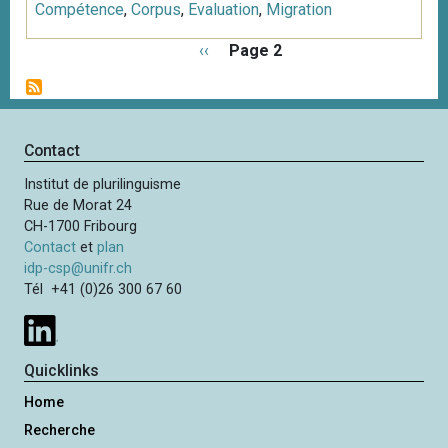
Compétence
,
Corpus
,
Evaluation
,
Migration
P
P
‹‹
Page 2
a
a
g
g
i
e
n
p
Contact
a
r
t
Institut de plurilinguisme
é
i
Rue de Morat 24
c
o
CH-1700 Fribourg
é
n
Contact
et
plan
d
idp-csp@unifr.ch
e
Tél +41 (0)26 300 67 60
n
t
e
Quicklinks
Home
Recherche