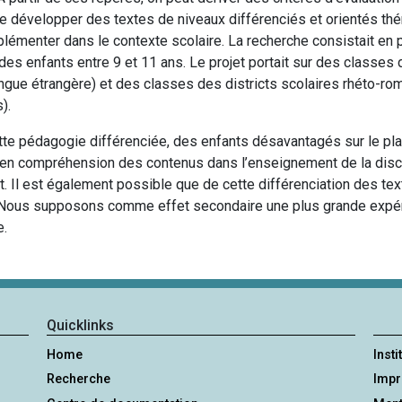
e développer des textes de niveaux différenciés et orientés th
mplémenter dans le contexte scolaire. La recherche consistait en pl
es enfants entre 9 et 11 ans. Le projet portait sur des classes
gue étrangère) et des classes des districts scolaires rhéto-ro
).
tte pédagogie différenciée, des enfants désavantagés sur le pl
n compréhension des contenus dans l’enseignement de la discipl
rt. Il est également possible que de cette différenciation des tex
 Nous supposons comme effet secondaire une plus grande expérie
e.
Quicklinks
Home
Insti
Recherche
Imp