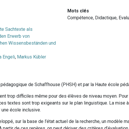
Mots clés
Compétence
,
Didactique
,
Evalu
te Sachtexte als
 den Erwerb von
hen Wissensbeständen und
a Engeli
,
Markus Kübler
le pédagogique de Schaffhouse (PHSH) et par la Haute école pé
vent trop difficiles même pour des élèves de niveau moyen. Pour
ces textes sont trop exigeants sur le plan linguistique. La mise 
 une école inclusive.
loppé, sur la base de l’état actuel de la recherche, un modèle ma
 A partir de ces repères, on peut dériver des critères d’évaluatio