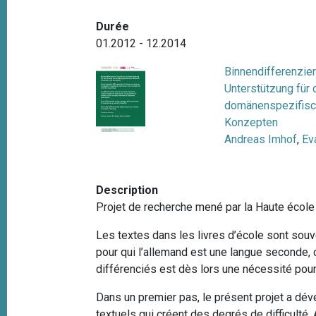
e
i
Durée
p
01.2012 - 12.2014
a
l
Binnendifferenzier
Unterstützung für
domänenspezifisc
Konzepten
Andreas Imhof
,
Ev
Description
Projet de recherche mené par la Haute éco
Les textes dans les livres d’école sont sou
pour qui l’allemand est une langue seconde, 
différenciés est dès lors une nécessité pour
Dans un premier pas, le présent projet a déve
textuels qui créent des degrés de difficulté.