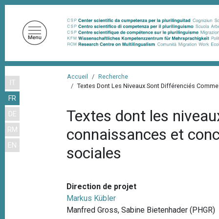
A
l
l
e
r
a
F
u
Accueil
Recherche
IT
i
Textes Dont Les Niveaux Sont Différenciés Comm
c
FR
o
l
n
Textes dont les niveau
DE
d
t
connaissances et conc
RM
'
e
EN
n
A
sociales
u
r
p
i
r
Direction de projet
a
i
Markus Kübler
n
n
Manfred Gross, Sabine Bietenhader (PHGR)
c