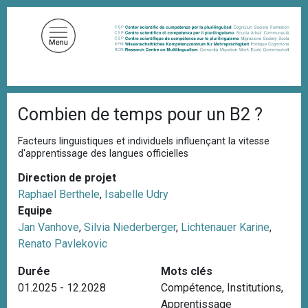
A
l
l
e
r
a
F
u
Combien de temps pour un B2 ?
i
c
l
d
o
Facteurs linguistiques et individuels influençant la vitesse
'
d'apprentissage des langues officielles
n
A
t
r
Direction de projet
i
e
Raphael Berthele
,
Isabelle Udry
a
n
n
Equipe
u
e
Jan Vanhove
,
Silvia Niederberger
,
Lichtenauer Karine
,
p
Renato Pavlekovic
r
Durée
Mots clés
i
01.2025 - 12.2028
Compétence
,
Institutions
,
n
Apprentissage
c